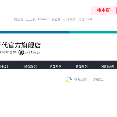
魔法蛋
汪汪队
livheart
泰迪熊
小猪佩奇
美国gund
努力加载中，请稍后...