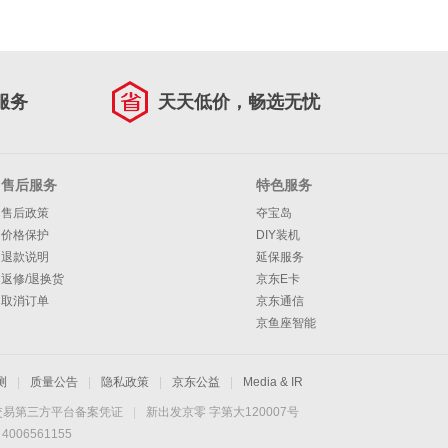
服务
天天低价，畅选无忧
售后服务
特色服务
售后政策
夺宝岛
价格保护
DIY装机
退款说明
延保服务
返修/退换货
京东E卡
取消订单
京东通信
京鱼座智能
测
|
质量公告
|
隐私政策
|
京东公益
|
Media & IR
交易第三方平台备案凭证
|
新出发京零 字第大120007号
06561155