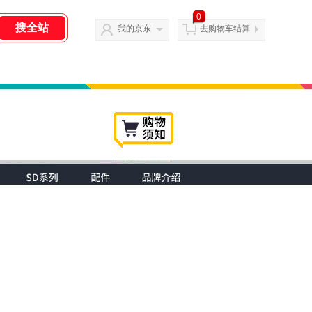
0
我的京东
去购物车结算