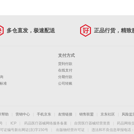
多仓直发，极速配送
正品行货，精致
支付方式
货到付款
在线支付
询
分期付款
标准
公司转账
家帮助
|
营销中心
|
手机京东
|
友情链接
|
销售联盟
|
京东社区
|
风险监
4号
|
ICP
|
药品医疗器械网络服务备案
|
自营医疗器械经营资质
|
药品网络
可证编号新出网证(京)字150号
|
出版物经营许可证
|
违法和不良信息举报电话：40