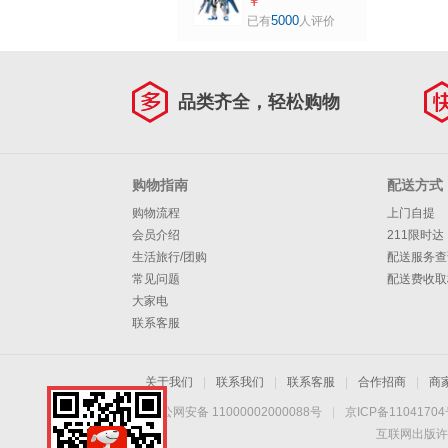
RG 1/144 突击自由
￥
定（不支持七天无
高达 强袭自由高达
5000
已有
人评价
理由退换货）
GUNDAM
品类齐全，轻松购物
购物指南
配送方式
购物流程
上门自提
会员介绍
211限时达
生活旅行/团购
配送服务查
常见问题
配送费收取
大家电
联系客服
关于我们
|
联系我们
|
联系客服
|
合作招商
|
商
京公网安备 11000002000088号
|
京ICP备1104170
互联网出版许