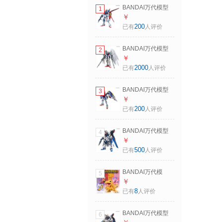
BANDAI万代模型
1
HGCE 1/144
￥
FORCE 脉冲高
200
已有
人评价
达/GUNDAM
BANDAI万代模型
2
RG 1/144 零式飞翼
￥
高达EW/GUNDAM
2000
已有
人评价
BANDAI万代模型
3
MG 1/100 飞翼高达
￥
KA版 /Gundam
200
已有
人评价
BANDAI万代模型
4
HG 1/144 突击自由
￥
高达 GUNDAM
500
已有
人评价
BANDAI万代模
5
型 数码宝贝伙伴集
￥
结Vol.1 盲盒 盲盒随
8
已有
人评价
机1个不指定（不支
持七天无理由退换
BANDAI万代模型
6
货） 盲盒随机不指