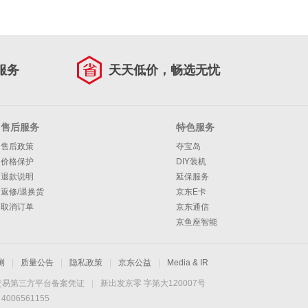
服务
天天低价，畅选无忧
售后服务
特色服务
售后政策
夺宝岛
价格保护
DIY装机
退款说明
延保服务
返修/退换货
京东E卡
取消订单
京东通信
京鱼座智能
测
|
质量公告
|
隐私政策
|
京东公益
|
Media & IR
交易第三方平台备案凭证
|
新出发京零 字第大120007号
06561155