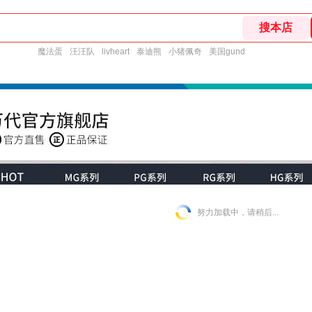
魔法蛋
汪汪队
livheart
泰迪熊
小猪佩奇
美国gund
努力加载中，请稍后...