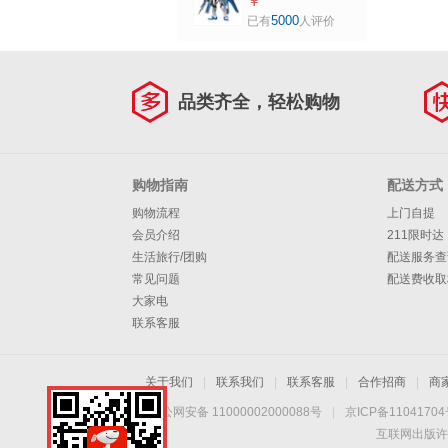
RG 1/144 突击自由
￥
定（不支持七天无
高达 强袭自由高达
5000
已有
人评价
理由退换货）
GUNDAM
品类齐全，轻松购物
购物指南
配送方式
购物流程
上门自提
会员介绍
211限时达
生活旅行/团购
配送服务查
常见问题
配送费收取
大家电
联系客服
关于我们
|
联系我们
|
联系客服
|
合作招商
|
商
京公网安备 11000002000088号
|
京ICP备1104170
互联网出版许