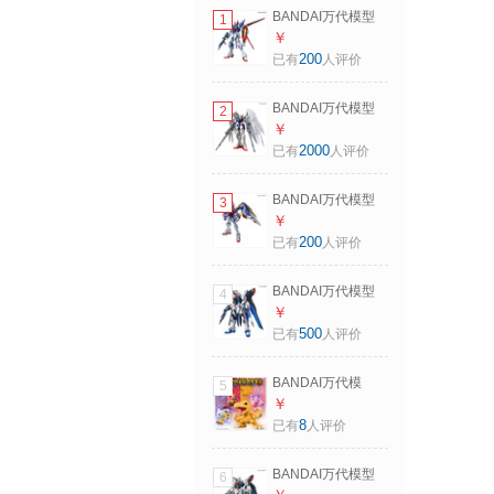
BANDAI万代模型
1
HGCE 1/144
￥
FORCE 脉冲高
200
已有
人评价
达/GUNDAM
BANDAI万代模型
2
RG 1/144 零式飞翼
￥
高达EW/GUNDAM
2000
已有
人评价
BANDAI万代模型
3
MG 1/100 飞翼高达
￥
KA版 /Gundam
200
已有
人评价
BANDAI万代模型
4
HG 1/144 突击自由
￥
高达 GUNDAM
500
已有
人评价
BANDAI万代模
5
型 数码宝贝伙伴集
￥
结Vol.1 盲盒 盲盒随
8
已有
人评价
机1个不指定（不支
持七天无理由退换
BANDAI万代模型
6
货） 盲盒随机不指