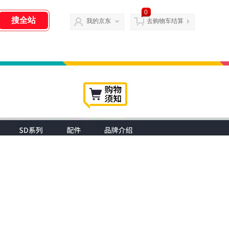
0
我的京东
去购物车结算