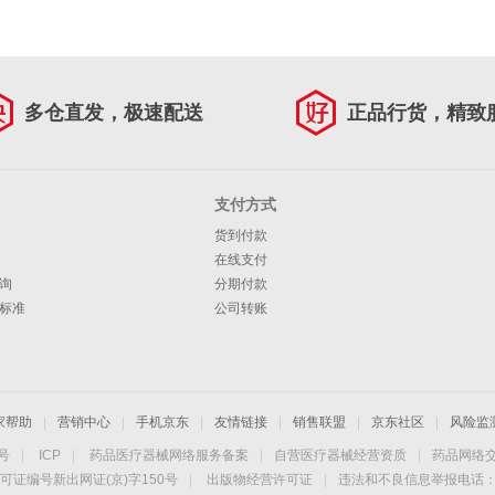
多仓直发，极速配送
正品行货，精致
支付方式
货到付款
在线支付
询
分期付款
标准
公司转账
家帮助
|
营销中心
|
手机京东
|
友情链接
|
销售联盟
|
京东社区
|
风险监
4号
|
ICP
|
药品医疗器械网络服务备案
|
自营医疗器械经营资质
|
药品网络
可证编号新出网证(京)字150号
|
出版物经营许可证
|
违法和不良信息举报电话：40