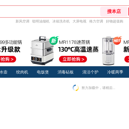
新风空调
聪明油烟机
冰箱洗衣机
大屏电视
格力空调
好物超值购
水壶
绞肉机
电饭煲
消毒砧板
清洁个护
冷暖两季
努力加载中，请稍后...