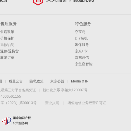
售后服务
特色服务
售后政策
夺宝岛
价格保护
DIY装机
退款说明
延保服务
返修/退换货
京东E卡
取消订单
京东通信
京鱼座智能
测
|
质量公告
|
隐私政策
|
京东公益
|
Media & IR
交易第三方平台备案凭证
|
新出发京零 字第大120007号
06561155
2023）第00013号
|
营业执照
|
增值电信业务经营许可证