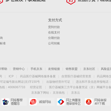
支付方式
货到付款
在线支付
询
分期付款
标准
公司转账
家帮助
|
营销中心
|
手机京东
|
友情链接
|
销售联盟
|
京东社区
|
风险监
4号
|
ICP
|
药品医疗器械网络服务备案
|
自营医疗器械经营资质
|
药品网络
可证编号新出网证(京)字150号
|
出版物经营许可证
|
违法和不良信息举报电话：40
线：4006067733
经营证照
|
医疗器械第三方平台备案凭证（京）网械平台备字（
京东旗下网站：
京东钱包
|
京东云