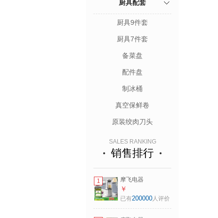
厨具配套
厨具9件套
厨具7件套
备菜盘
配件盘
制冰桶
真空保鲜卷
原装绞肉刀头
SALES RANKING
销售排行
摩飞电器
1
（Morphyrichards）
￥
柔音破壁机家用豆
200000
已有
人评价
浆机全自动1.5L大
容量多功能料理机