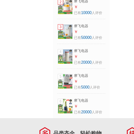
摩飞电器
2
榨汁机十重降噪自
（Morphyrichards）
￥
动清洗定时预约细
全玻璃养生壶恒温
10000
已有
人评价
腻免滤 MR8201A
水壶家用烧水壶多
椰奶白
段控温电热水壶极
摩飞电器
3
速风冷冲奶泡奶机
（Morphyrichards）
￥
MR5602 1.2L 椰奶
饮水机多段控温烧
50000
已有
人评价
白
水壶一键除氯恒温
水壶母婴级材质定
摩飞电器
4
量定温泡奶机全不
（Morphyrichards）
￥
锈钢管道0残水
电热水壶便携式烧
20000
已有
人评价
MR5300A 2L 【新
水壶旅行保温电热
升级全不锈钢管
水杯316不锈钢烧水
道】MR5300A
摩飞电器
5
杯密封调温
（Morphyrichards）
￥
MR6060 0.3L 椰奶
多功能电蒸锅炖蒸
5000
已有
人评价
白
煮一体多功能速蒸
锅全不锈钢可视家
摩飞电器
6
用双层大容量速蒸
（Morphyrichards）
￥
锅预约保温
摩飞果蔬榨汁机便
20000
已有
人评价
MR1178 14L 【喷
携式随行果汁机水
气式 130°高温速
果蔬菜碎冰搅拌机
蒸】椰奶白
配梅森杯双杯
品类齐全，轻松购物
600ML大容量榨汁