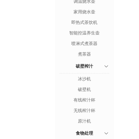
调温烧水壶
家用烧水壶
即热式茶饮机
智能控温养生壶
喷淋式煮茶器
煮茶器
破壁榨汁
冰沙机
破壁机
有线榨汁杯
无线榨汁杯
原汁机
食物处理