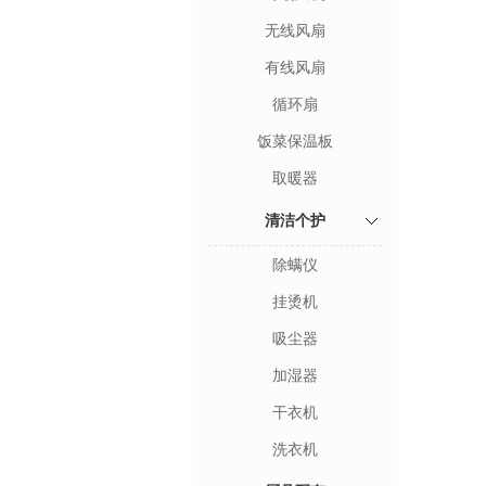
无线风扇
有线风扇
循环扇
饭菜保温板
取暖器
清洁个护
除螨仪
挂烫机
吸尘器
加湿器
干衣机
洗衣机