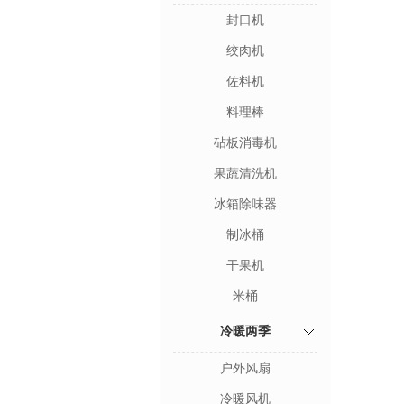
封口机
绞肉机
佐料机
料理棒
砧板消毒机
果蔬清洗机
冰箱除味器
制冰桶
干果机
米桶
冷暖两季
户外风扇
冷暖风机