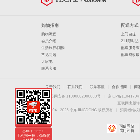
杯MR9500 蓝色
【双杯双盖】
购物指南
配送方式
购物流程
上门自提
会员介绍
211限时达
生活旅行/团购
配送服务查
常见问题
配送费收取
大家电
联系客服
关于我们
|
联系我们
|
联系客服
|
合作招商
|
商
京公网安备 11000002000088号
|
京ICP备1104170
互联网出版许
Copyright © 2004 -
2026
京东JINGDONG 版权所有
|
消费者维权热
手机扫一扫，劲爆优
惠触手可得！
手机扫一扫，劲爆优
惠触手可得！