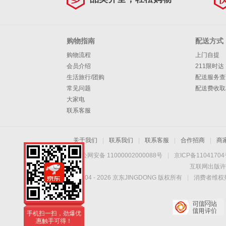
杯MR9500 蓝色
【双杯双盖】
购物指南
配送方式
购物流程
上门自提
会员介绍
211限时达
生活旅行/团购
配送服务查
常见问题
配送费收取
大家电
联系客服
关于我们
|
联系我们
|
联系客服
|
合作招商
|
商
京公网安备 11000002000088号
|
京ICP备1104170
互联网出版许
Copyright © 2004 -
2026
京东JINGDONG 版权所有
|
消费者维权热
手机扫一扫，劲爆优
惠触手可得！
手机扫一扫，劲爆优
惠触手可得！