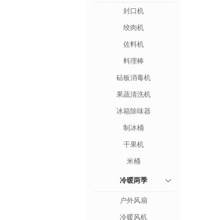
封口机
绞肉机
佐料机
料理棒
砧板消毒机
果蔬清洗机
冰箱除味器
制冰桶
干果机
米桶
冷暖两季
户外风扇
冷暖风机