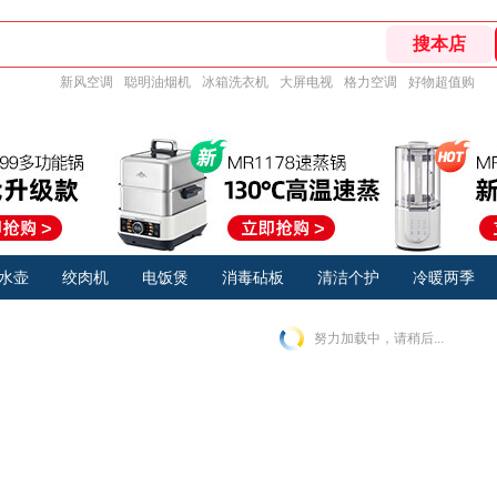
新风空调
聪明油烟机
冰箱洗衣机
大屏电视
格力空调
好物超值购
水壶
绞肉机
电饭煲
消毒砧板
清洁个护
冷暖两季
努力加载中，请稍后...