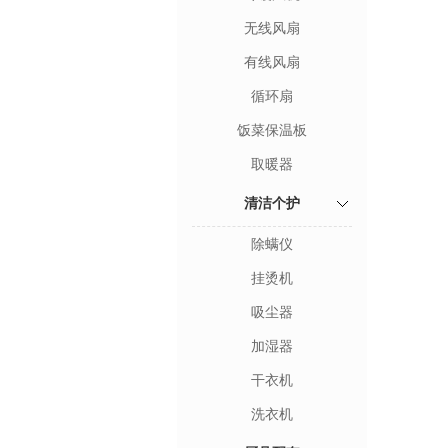
无线风扇
有线风扇
循环扇
饭菜保温板
取暖器
清洁个护
除螨仪
挂烫机
吸尘器
加湿器
干衣机
洗衣机