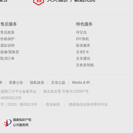
售后服务
特色服务
售后政策
夺宝岛
价格保护
DIY装机
退款说明
延保服务
返修/退换货
京东E卡
取消订单
京东通信
京鱼座智能
测
|
质量公告
|
隐私政策
|
京东公益
|
Media & IR
交易第三方平台备案凭证
|
新出发京零 字第大120007号
06561155
2023）第00013号
|
营业执照
|
增值电信业务经营许可证