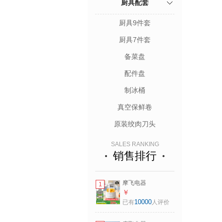
厨具配套
厨具9件套
厨具7件套
备菜盘
配件盘
制冰桶
真空保鲜卷
原装绞肉刀头
SALES RANKING
销售排行
摩飞电器
1
（Morphyrichards）
￥
全玻璃养生壶恒温
10000
已有
人评价
水壶家用烧水壶多
段控温电热水壶极