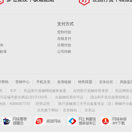
支付方式
货到付款
在线支付
询
分期付款
标准
公司转账
家帮助
|
营销中心
|
手机京东
|
友情链接
|
销售联盟
|
京东社区
|
风险监
4号
|
ICP
|
药品医疗器械网络服务备案
|
自营医疗器械经营资质
|
药品网络
可证编号新出网证(京)字150号
|
出版物经营许可证
|
违法和不良信息举报电话：40
线：4006067733
经营证照
|
医疗器械第三方平台备案凭证（京）网械平台备字（
京东旗下网站：
京东钱包
|
京东云