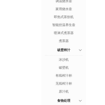
调温烧水壶
家用烧水壶
即热式茶饮机
智能控温养生壶
喷淋式煮茶器
煮茶器
破壁榨汁
冰沙机
破壁机
有线榨汁杯
无线榨汁杯
原汁机
食物处理