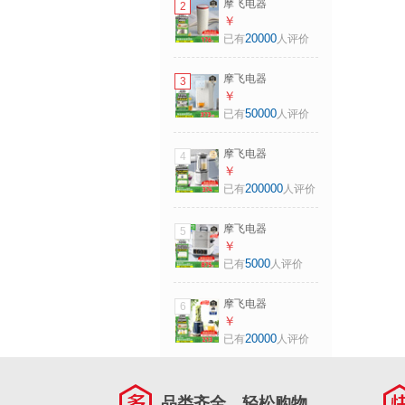
摩飞电器
2
速风冷冲奶泡奶机
（Morphyrichards）
￥
MR5602 1.2L 椰奶
电热水壶便携式烧
20000
已有
人评价
白
水壶旅行保温电热
水杯316不锈钢烧水
摩飞电器
3
杯密封调温
（Morphyrichards）
￥
MR6060 0.3L 椰奶
饮水机多段控温烧
50000
已有
人评价
白
水壶一键除氯恒温
水壶母婴级材质定
摩飞电器
4
量定温泡奶机全不
（Morphyrichards）
￥
锈钢管道0残水
柔音破壁机家用豆
200000
已有
人评价
MR5300A 2L 【新
浆机全自动1.5L大
升级全不锈钢管
容量多功能料理机
道】MR5300A
摩飞电器
5
榨汁机十重降噪自
（Morphyrichards）
￥
动清洗定时预约细
多功能电蒸锅炖蒸
5000
已有
人评价
腻免滤 MR8201A
煮一体多功能速蒸
椰奶白
锅全不锈钢可视家
摩飞电器
6
用双层大容量速蒸
（Morphyrichards）
￥
锅预约保温
摩飞果蔬榨汁机便
20000
已有
人评价
MR1178 14L 【喷
携式随行果汁机水
气式 130°高温速
果蔬菜碎冰搅拌机
蒸】椰奶白
配梅森杯双杯
品类齐全，轻松购物
600ML大容量榨汁