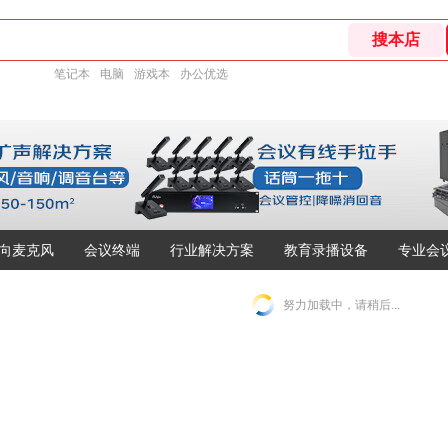
笔记本
电脑
游戏本
办公优选
向麦克风
会议终端
行业解决方案
教育录播设备
专业会
努力加载中，请稍后...