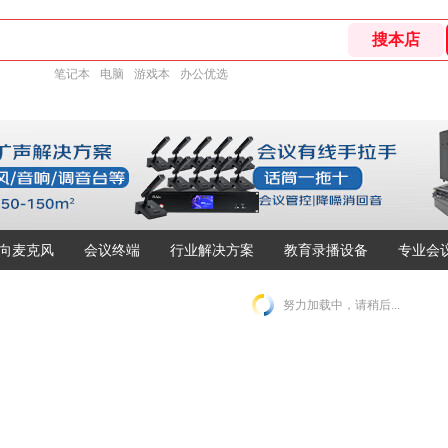
笔记本
电脑
游戏本
办公优选
向麦克风
会议终端
行业解决方案
教育录播设备
专业会
努力加载中，请稍后...