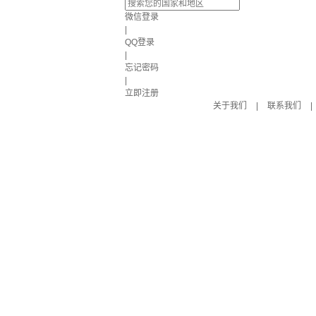
微信登录
|
QQ登录
|
忘记密码
|
立即注册
关于我们
|
联系我们
|