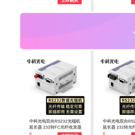
立即购买
猫 SC口 一对价 ZK-
猫 FC口 一对价 Z
232/422/485-SC
232/422/485-FC
中科光电双向RS232光端机
中科光电双向RS
延长器 232转FC光纤收发器
延长器 232转光
232串口光猫DB9接口 1对
232串口光猫DB
¥
¥