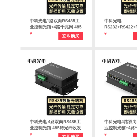
中科光电1路双向RS485工
中科光电
业控制光猫+4路千兆网 485
RS232+RS422
转光纤收发器 485数据光端
光端机延长器 三
¥
¥
立即购买
机 延长器转换器ZK-GE4-
猫 FC口 一对价 Z
AB/485
232/422/485-FC
中科光电 4路双向RS485工
中科光电4路双向R
业控制光猫 485转光纤收发
业控制光猫+4路
器 485数据光端机 光口延长
232 转光纤收发器
¥
¥
立即购买