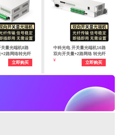
开关量光端机8路
中科光电 开关量光端机16路
+2路网络转光纤
双向开关量+2路网络 转光纤
周界报警/烟感/信
红外对射/周界报警/烟感信
¥
立即购买
立即购买
 ZK-8SK-2E-
号报警FC口 ZK-16SK-2E-
FC