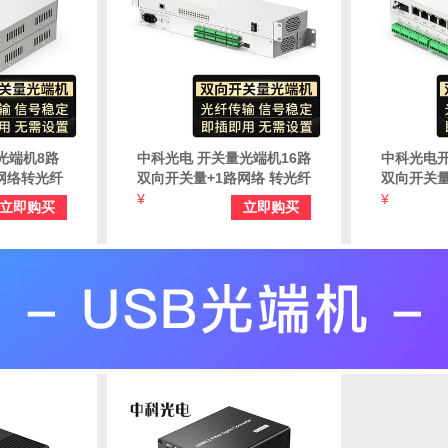
光端机8路
中科光电 开关量光端机16路
中科光电
网络转光纤
双向开关量+1路网络 转光纤
双向开关量
/烟感/信
红外对射/周界报警/烟感信
红外对射/
¥
¥
立即购买
立即购买
8SK-1E-
号报警FC口 ZK-16SK-1E-
号报警 FC口
FC
FC