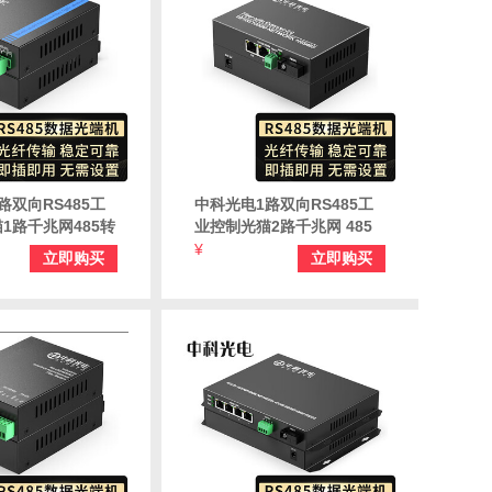
路双向RS485工
中科光电1路双向RS485工
1路千兆网485转
业控制光猫2路千兆网 485
485数据光端机
转光纤收发器485数据光端
¥
立即购买
立即购买
 ZK-GE1-
机延长器转换器ZK-GE2-
C
AB/485-SC