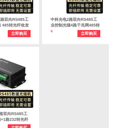
路双向RS485工
中科光电2路双向RS485工
 485转光纤收发
业控制光猫4路千兆网485转
数据光端机 光口延长
光纤收发器485数据光端机
¥
立即购买
立即购买
-FE-AB-2/485
延长转换器 ZK-GE4-AB-
2/485-SC
路双向RS485工
+1路232转光纤
5数据光端机延长
立即购买