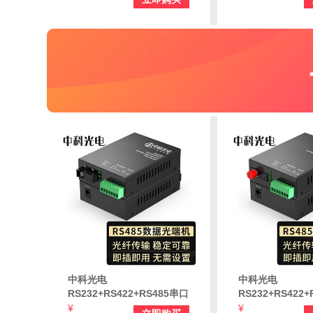
器转换器 ZK-FE-AB-4/485-
光端机ZK-FE4-4/
SC
1/232-SC
中科光电
中科光电
RS232+RS422+RS485串口
RS232+RS422
光端机延长器 三合一控制光
光端机延长器 三
¥
¥