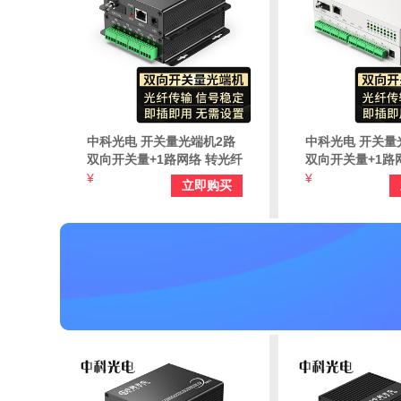
中科光电 开关量光端机2路
中科光电 开关量
双向开关量+1路网络 转光纤
双向开关量+1路
红外对射/周界报警/烟感信
红外对射/周界报警
¥
¥
立即购买
号报警 FC口 ZK-2SK-1E-
号报警 FC口 ZK-
FC
FC