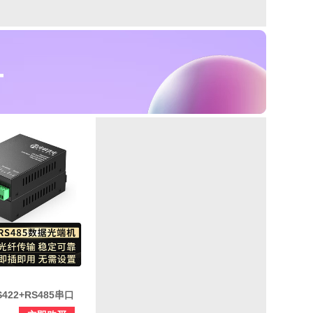
S422+RS485串口
器 三合一控制光