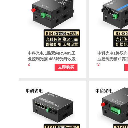
中科光电 1路双向RS485工
中科光电1路双向R
业控制光猫 485转光纤收发
业控制光猫+1路百
器 485数据光端机 光口延长
转光纤收发器48
¥
¥
立即购买
器转换器 ZK-FE-AB/485-
机 延长器转换器 Z
FC
AB/485