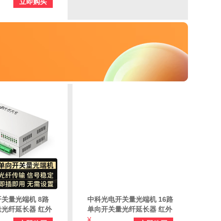
立即购买
一对价 ZK-
85-SC
关量光端机 8路
中科光电开关量光端机 16路
光纤延长器 红外
单向开关量光纤延长器 红外
报警光端机 桌面
对射光端机报警光端机桌面
¥