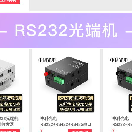
立即购买
K-
232光端机
中科光电
中科光电
纤收发器
RS232+RS422+RS485串口
RS232+R
9接口 1对
光端机延长器 三合一控制光
光端机延长
¥
¥