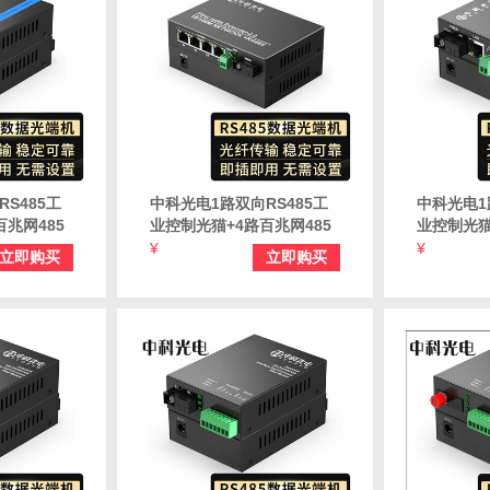
S485工
中科光电1路双向RS485工
中科光电1
兆网485
业控制光猫+4路百兆网485
业控制光猫
5数据光端
转光纤收发器485数据光端
光纤收发器
¥
¥
立即购买
立即购买
K-FE1-
机延长器转换器ZK-FE4-
延长器转换器
AB/485-SC
AB/485-S