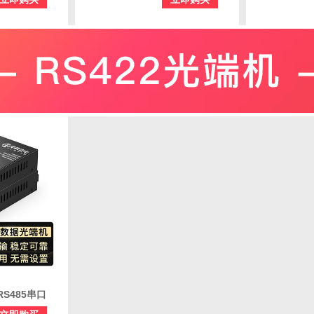
485-
器转换器 ZK-FE-AB-8/485-
器转换器 ZK
SC
1/232-SC
+RS485串口
合一控制光