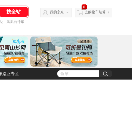
0
我的京东
去购物车结算
达
凤凰自行车
竿路亚专区