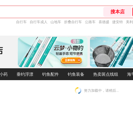
自行车
自行车成人
山地车
折叠自行车
公路车
喜德盛
捷安特
美利
小药
垂钓浮漂
钓鱼配件
钓鱼装备
热卖斑点线组
海
努力加载中，请稍后...