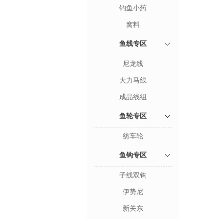
钓鱼小药
窝料
鱼线专区
尼龙线
大力马线
成品线组
鱼轮专区
纺车轮
鱼钩专区
子线双钩
伊势尼
新关东