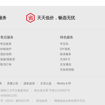
服务
天天低价，畅选无忧
售后服务
特色服务
售后政策
夺宝岛
价格保护
DIY装机
退款说明
延保服务
返修/退换货
京东E卡
取消订单
京东通信
京鱼座智能
测
|
质量公告
|
隐私政策
|
京东公益
|
Media & IR
交易第三方平台备案凭证
|
新出发京零 字第大120007号
06561155
2023）第00013号
|
营业执照
|
增值电信业务经营许可证