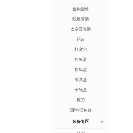
鱼钩配件
线组套装
太空豆套装
铅皮
打窝勺
控鱼器
拉饵盆
渔具盒
子线盒
剪刀
挡针/取钩器
装备专区