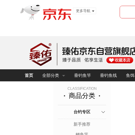
更多导航
服装城
食品
金融
首页
全部分类
垂钓鱼竿
垂钓鱼线
鱼饵
CLASSIFICATION
商品分类
台钓专区
新手推荐
鲫鱼竿