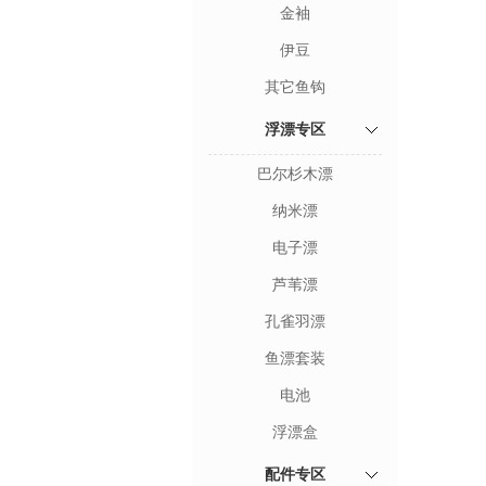
金袖
伊豆
其它鱼钩
浮漂专区
巴尔杉木漂
纳米漂
电子漂
芦苇漂
孔雀羽漂
鱼漂套装
电池
浮漂盒
配件专区