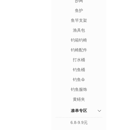
抄网
鱼护
鱼竿支架
渔具包
钓箱钓椅
钓椅配件
打水桶
钓鱼桶
钓鱼伞
钓鱼服饰
黄鳝夹
凑单专区
6.8-9.9元