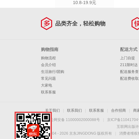
10.8-19.9元
品类齐全，轻松购物
购物指南
配送方式
购物流程
上门自提
会员介绍
211限时达
生活旅行/团购
配送服务查
常见问题
配送费收取
大家电
联系客服
关于我们
|
联系我们
|
联系客服
|
合作招商
|
商
京公网安备 11000002000088号
|
京ICP备1104170
互联网出版许
Copyright © 2004 -
2026
京东JINGDONG 版权所有
|
消费者维权热