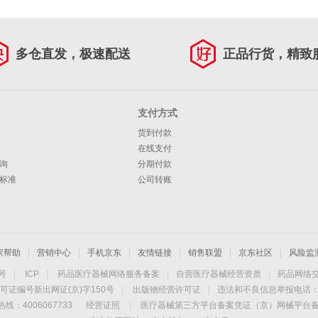
多仓直发，极速配送
正品行货，精致
支付方式
货到付款
在线支付
询
分期付款
标准
公司转账
家帮助
|
营销中心
|
手机京东
|
友情链接
|
销售联盟
|
京东社区
|
风险监
4号
|
ICP
|
药品医疗器械网络服务备案
|
自营医疗器械经营资质
|
药品网络
可证编号新出网证(京)字150号
|
出版物经营许可证
|
违法和不良信息举报电话：40
线：4006067733
经营证照
|
医疗器械第三方平台备案凭证（京）网械平台备字（