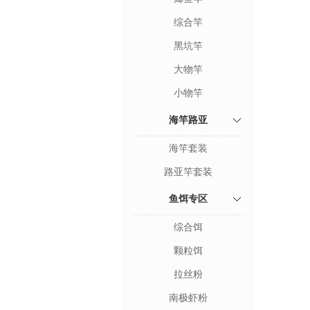
综合竿
黑坑竿
大物竿
小物竿
海竿路亚
海竿套装
路亚竿套装
鱼饵专区
综合饵
颗粒饵
拉丝粉
南极虾粉