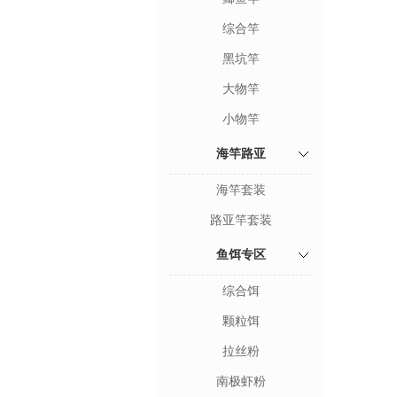
综合竿
黑坑竿
大物竿
小物竿
海竿路亚
海竿套装
路亚竿套装
鱼饵专区
综合饵
颗粒饵
拉丝粉
南极虾粉