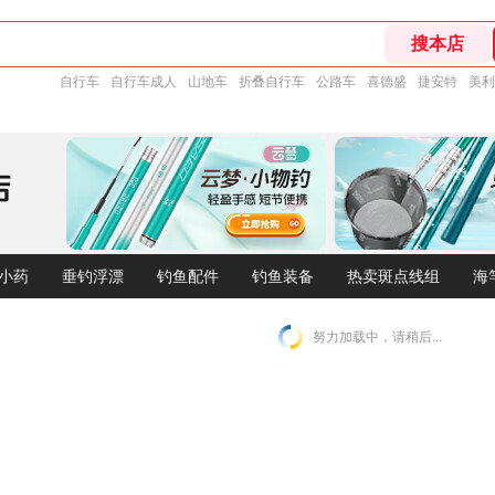
自行车
自行车成人
山地车
折叠自行车
公路车
喜德盛
捷安特
美利
小药
垂钓浮漂
钓鱼配件
钓鱼装备
热卖斑点线组
海
努力加载中，请稍后...