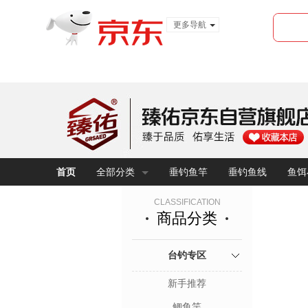
更多导航
服装城
食品
金融
首页
全部分类
垂钓鱼竿
垂钓鱼线
鱼饵
CLASSIFICATION
商品分类
台钓专区
新手推荐
鲫鱼竿