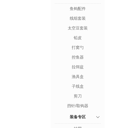
鱼钩配件
线组套装
太空豆套装
铅皮
打窝勺
控鱼器
拉饵盆
渔具盒
子线盒
剪刀
挡针/取钩器
装备专区