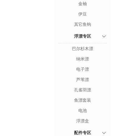
金袖
伊豆
其它鱼钩
浮漂专区
巴尔杉木漂
纳米漂
电子漂
芦苇漂
孔雀羽漂
鱼漂套装
电池
浮漂盒
配件专区