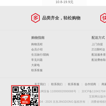
10.8-19.9元
品类齐全，轻松购物
购物指南
配送方式
购物流程
上门自提
会员介绍
211限时达
生活旅行/团购
配送服务查
常见问题
配送费收取
大家电
联系客服
关于我们
|
联系我们
|
联系客服
|
合作招商
|
商
京公网安备 11000002000088号
|
京ICP备1104170
互联网出版许
Copyright © 2004 -
2026
京东JINGDONG 版权所有
|
消费者维权热