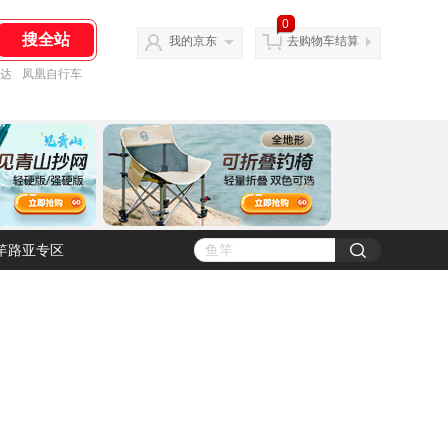
0
我的京东
去购物车结算
达
凤凰自行车
竿路亚专区