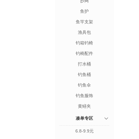
抄网
鱼护
鱼竿支架
渔具包
钓箱钓椅
钓椅配件
打水桶
钓鱼桶
钓鱼伞
钓鱼服饰
黄鳝夹
凑单专区
6.8-9.9元