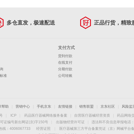
多仓直发，极速配送
正品行货，精致
支付方式
货到付款
在线支付
询
分期付款
标准
公司转账
家帮助
|
营销中心
|
手机京东
|
友情链接
|
销售联盟
|
京东社区
|
风险监
4号
|
ICP
|
药品医疗器械网络服务备案
|
自营医疗器械经营资质
|
药品网络
可证编号新出网证(京)字150号
|
出版物经营许可证
|
违法和不良信息举报电话：40
线：4006067733
经营证照
|
医疗器械第三方平台备案凭证（京）网械平台备字（