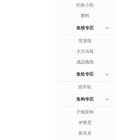
钓鱼小药
窝料
鱼线专区
尼龙线
大力马线
成品线组
鱼轮专区
纺车轮
鱼钩专区
子线双钩
伊势尼
新关东