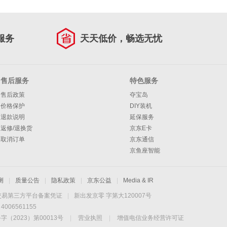
服务
天天低价，畅选无忧
售后服务
特色服务
售后政策
夺宝岛
价格保护
DIY装机
退款说明
延保服务
返修/退换货
京东E卡
取消订单
京东通信
京鱼座智能
测
|
质量公告
|
隐私政策
|
京东公益
|
Media & IR
交易第三方平台备案凭证
|
新出发京零 字第大120007号
06561155
2023）第00013号
|
营业执照
|
增值电信业务经营许可证