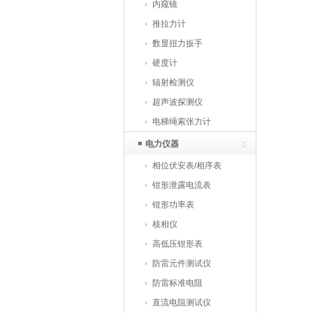
仪
内窥镜
推拉力计
数显扭力扳手
硬度计
辐射检测仪
超声波探测仪
电梯绳索张力计
电力仪器
相位伏安表/相序表
钳形泄露电流表
钳形功率表
核相仪
高低压钳形表
防雷元件测试仪
防雷标准电阻
直流电阻测试仪