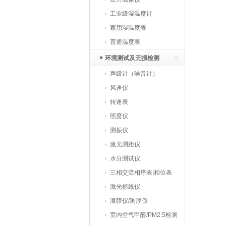
工业级湿温度计
家用湿温度表
普通温度表
环境测试及无损检测
声级计（噪音计）
风速仪
转速表
照度仪
测振仪
激光测距仪
水分测试仪
三相交流相序表|相位表
激光标线仪
漆膜仪/测厚仪
室内空气甲醛/PM2.5检测