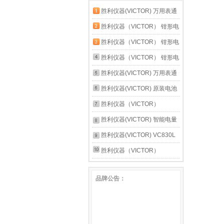
胜利仪器(VICTOR) 万用表通
用附件20A表笔表棒CAT III
胜利仪器（VICTOR） 钳形电
1000V 20A 胜利20A原装表笔
流表 数字高精度全自动防烧
胜利仪器（VICTOR） 钳形电
钳流电工 VC6017官方标配
流表 数字高精度全自动防烧
胜利仪器（VICTOR） 钳形电
钳流电工 VC6018新款【交流
流表 数字高精度全自动防烧
胜利仪器(VICTOR) 万用表通
600A】
钳流电工 VC6056B【交直流
用附件20A表笔表棒CAT III
胜利仪器(VICTOR) 原装电池
1000A】
1000V 20A 20A特尖特细表笔
2个 碳性电池6F22 9v叠层式
胜利仪器（VICTOR）
VC868A+ 无铅恒温拆焊台 二
胜利仪器(VICTOR) 智能电量
合一热风枪电烙铁
测量仪功率计 电参数测试仪
胜利仪器(VICTOR) VC830L
高精度电参数表 VC7800官方
数字万用表 学校学生教学用
胜利仪器（VICTOR）
标配
万用表 VC921标配
VC890C+D 万用表数字高精
品牌公告：
度全自动智能万能表维修电工
多用 VC881D官方标配