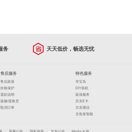
服务
天天低价，畅选无忧
售后服务
特色服务
售后政策
夺宝岛
价格保护
DIY装机
退款说明
延保服务
返修/退换货
京东E卡
取消订单
京东通信
京鱼座智能
测
|
质量公告
|
隐私政策
|
京东公益
|
Media & IR