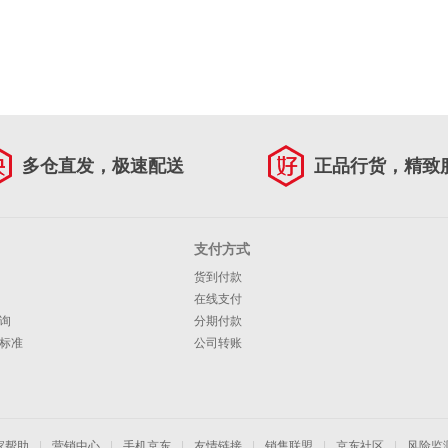
多仓直发，极速配送
正品行货，精致
支付方式
货到付款
在线支付
询
分期付款
标准
公司转账
家帮助
|
营销中心
|
手机京东
|
友情链接
|
销售联盟
|
京东社区
|
风险监