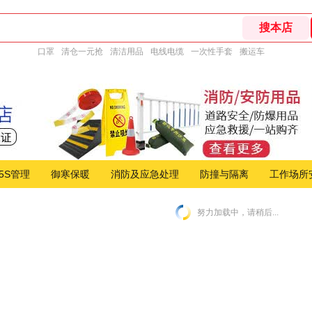
口罩
清仓一元抢
清洁用品
电线电缆
一次性手套
搬运车
5S管理
御寒保暖
消防及应急处理
防撞与隔离
工作场所
努力加载中，请稍后...