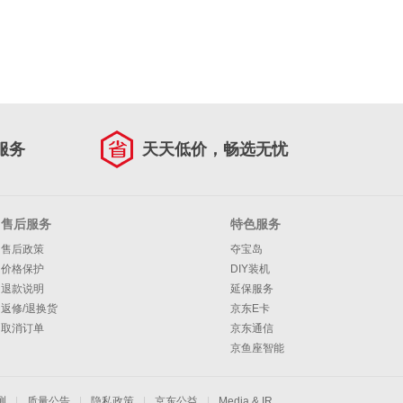
服务
天天低价，畅选无忧
售后服务
特色服务
售后政策
夺宝岛
价格保护
DIY装机
退款说明
延保服务
返修/退换货
京东E卡
取消订单
京东通信
京鱼座智能
测
|
质量公告
|
隐私政策
|
京东公益
|
Media & IR