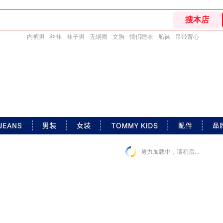
内裤男
丝袜
袜子男
无钢圈
文胸
情侣睡衣
船袜
吊带背心
努力加载中，请稍后...