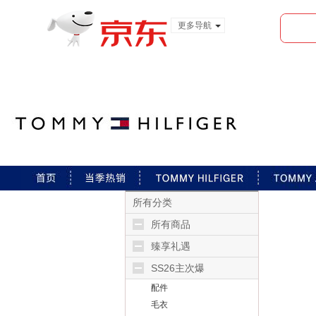
更多导航
服装城
食品
金融
所有分类
所有商品
臻享礼遇
SS26主次爆
配件
毛衣