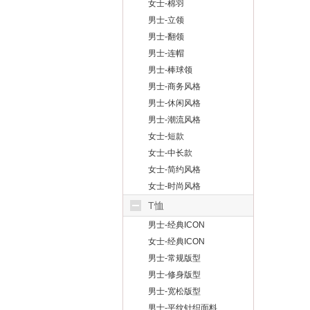
女士-棉羽
男士-立领
男士-翻领
男士-连帽
男士-棒球领
男士-商务风格
男士-休闲风格
男士-潮流风格
女士-短款
女士-中长款
女士-简约风格
女士-时尚风格
T恤
男士-经典ICON
女士-经典ICON
男士-常规版型
男士-修身版型
男士-宽松版型
男士-平纹针织面料