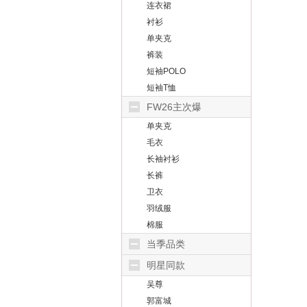
连衣裙
衬衫
单夹克
裤装
短袖POLO
短袖T恤
FW26主次爆
单夹克
毛衣
长袖衬衫
长裤
卫衣
羽绒服
棉服
当季品类
明星同款
吴尊
郭富城