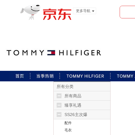
更多导航
服装城
食品
金融
所有分类
所有商品
臻享礼遇
SS26主次爆
配件
毛衣