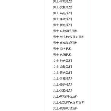
男士-常规版型
男士-宽松版型
男士-纯色系列
男士-条纹系列
男士-拼色系列
男士-珠地网眼面料
男士-丝光棉/双面布面料
男士-质感肌理面料
男士-商务风格
男士-休闲风格
女士-纯色系列
女士-条纹系列
女士-拼色系列
女士-常规版型
女士-修身版型
女士-宽松版型
女士-珠地网眼面料
女士-丝光棉/双面布面料
女士-质感肌理面料