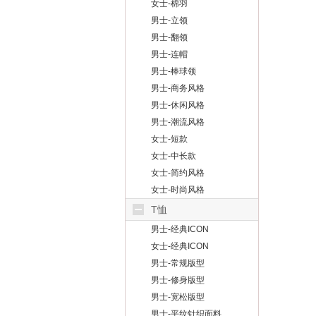
女士-棉羽
男士-立领
男士-翻领
男士-连帽
男士-棒球领
男士-商务风格
男士-休闲风格
男士-潮流风格
女士-短款
女士-中长款
女士-简约风格
女士-时尚风格
T恤
男士-经典ICON
女士-经典ICON
男士-常规版型
男士-修身版型
男士-宽松版型
男士-平纹针织面料