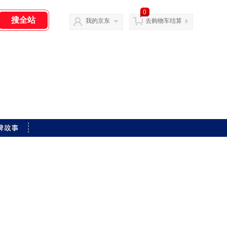
0
我的京东
去购物车结算