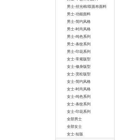
男士-丝光棉/双面布面料
男士-功能面料
男士-简约风格
男士-时尚风格
男士-纯色系列
男士-条纹系列
男士-印花系列
女士-常规版型
女士-修身版型
女士-宽松版型
女士-简约风格
女士-时尚风格
女士-纯色系列
女士-条纹系列
女士-印花系列
全部男士
全部女士
女士-短版