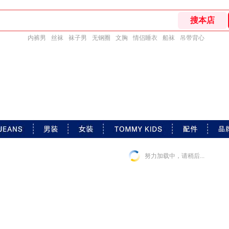
内裤男
丝袜
袜子男
无钢圈
文胸
情侣睡衣
船袜
吊带背心
努力加载中，请稍后...