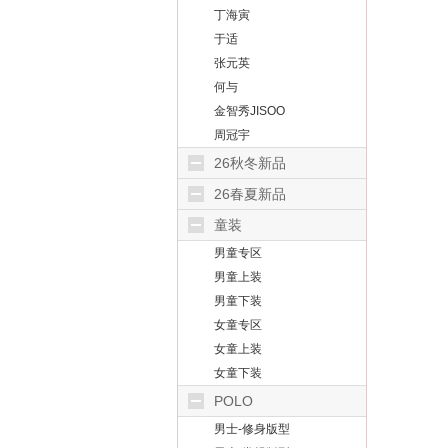
丁海寅
于适
张元英
何与
金智秀JISOO
周冠宇
26秋冬新品
26春夏新品
童装
男童专区
男童上装
男童下装
女童专区
女童上装
女童下装
POLO
男士-修身版型