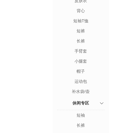
皮肤衣
背心
短袖T恤
短裤
长裤
手臂套
小腿套
帽子
运动包
补水袋/壶
休闲专区
短袖
长裤