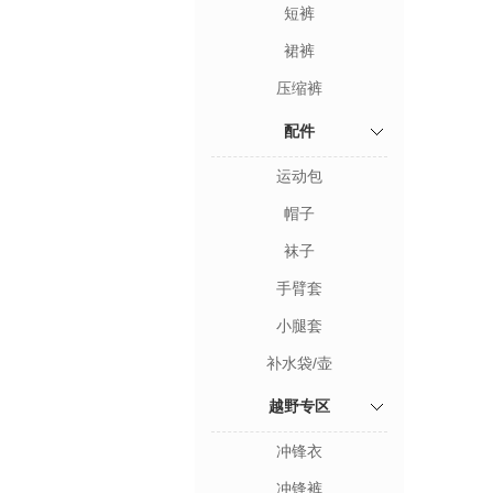
短裤
裙裤
压缩裤
配件
运动包
帽子
袜子
手臂套
小腿套
补水袋/壶
越野专区
冲锋衣
冲锋裤