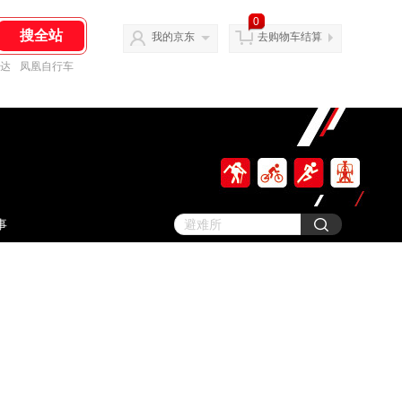
0
我的京东
去购物车结算
达
凤凰自行车
事