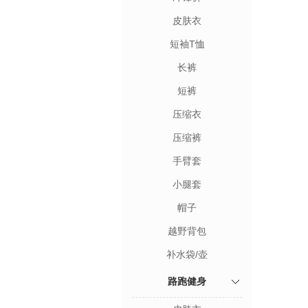
皮肤衣
短袖T恤
长裤
短裤
压缩衣
压缩裤
手臂套
小腿套
帽子
越野背包
补水袋/壶
路跑健身