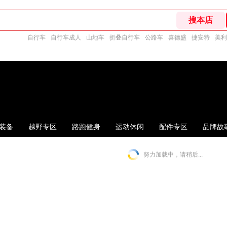
自行车
自行车成人
山地车
折叠自行车
公路车
喜德盛
捷安特
美利
装备
越野专区
路跑健身
运动休闲
配件专区
品牌故
努力加载中，请稍后...