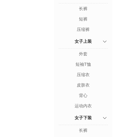
长裤
短裤
压缩裤
女子上装
外套
短袖T恤
压缩衣
皮肤衣
背心
运动内衣
女子下装
长裤