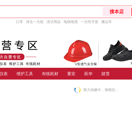
口罩
清仓一元抢
清洁用品
电线电缆
一次性手套
搬运车
仪表
维护工具
布线耗材
重安
跃华
踏雪
努力加载中，请稍后...