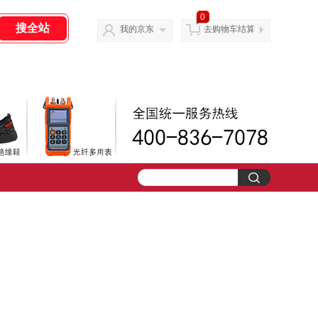
0
我的京东
去购物车结算