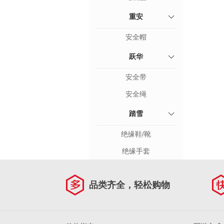
重安
安全帽
跃华
安全带
安全绳
踏雪
绝缘鞋/靴
绝缘手套
品类齐全，轻松购物