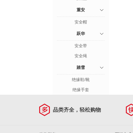
重安
安全帽
跃华
安全带
安全绳
踏雪
绝缘鞋/靴
绝缘手套
品类齐全，轻松购物