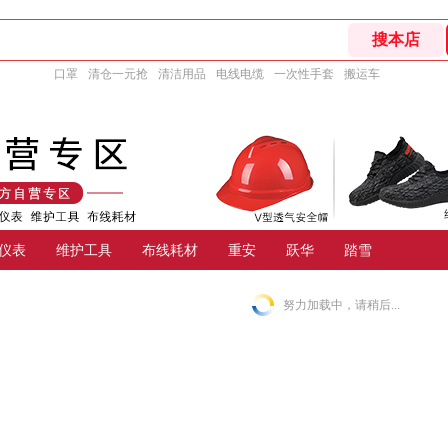
口罩
清仓一元抢
清洁用品
电线电缆
一次性手套
搬运车
仪表
维护工具
布线耗材
重安
跃华
踏雪
努力加载中，请稍后...