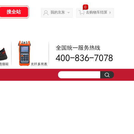
0
我的京东
去购物车结算