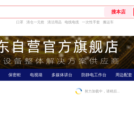
口罩
清仓一元抢
清洁用品
电线电缆
一次性手套
搬运车
保密柜
电视墙
多媒体讲台
防静电工作台
周边配套
努力加载中，请稍后...