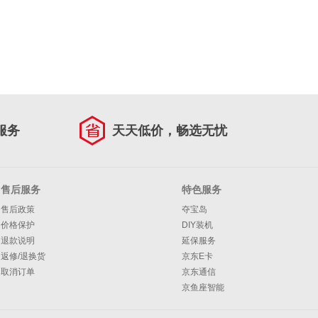
服务
天天低价，畅选无忧
售后服务
特色服务
售后政策
夺宝岛
价格保护
DIY装机
退款说明
延保服务
返修/退换货
京东E卡
取消订单
京东通信
京鱼座智能