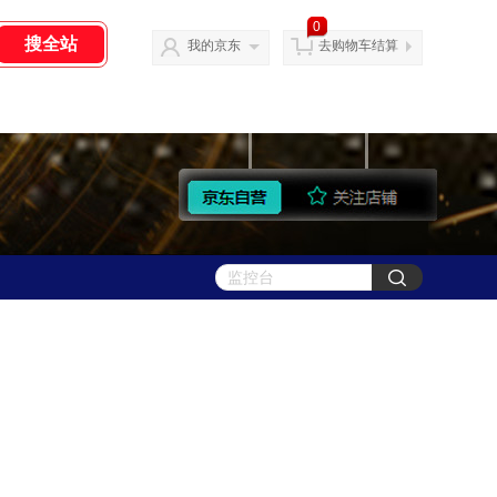
0
我的京东
去购物车结算