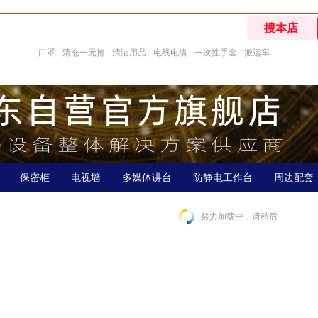
口罩
清仓一元抢
清洁用品
电线电缆
一次性手套
搬运车
保密柜
电视墙
多媒体讲台
防静电工作台
周边配套
努力加载中，请稍后...