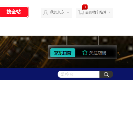
0
我的京东
去购物车结算