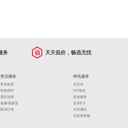
服务
天天低价，畅选无忧
售后服务
特色服务
售后政策
夺宝岛
价格保护
DIY装机
退款说明
延保服务
返修/退换货
京东E卡
取消订单
京东通信
京鱼座智能