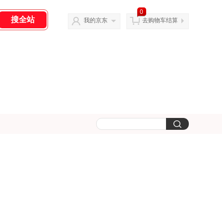
0
我的京东
去购物车结算