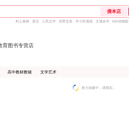
村上春树
莫言
人民文学
东野圭吾
半小时漫画
文城余华
bibi动物园
教育图书专营店
高中教材教辅
文学艺术
努力加载中，请稍后...