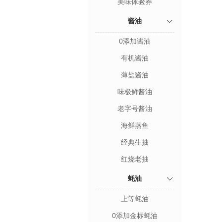
美味体验券
酱油
0添加酱油
有机酱油
薄盐酱油
味极鲜酱油
老字号酱油
海鲜蒸鱼
经典生抽
红烧老抽
蚝油
上等蚝油
0添加金标蚝油