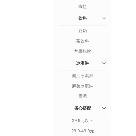
椒盐
饮料
豆奶
茶饮料
苹果醋饮
冰淇淋
酱油冰淇淋
麻薯冰淇淋
雪泥
省心搭配
29.9元以下
29.9-49.9元