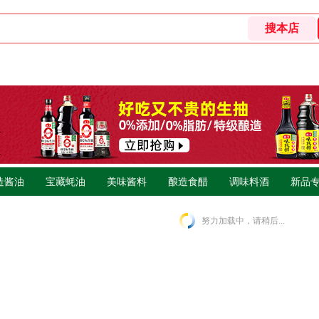
造酱油
宝藏蚝油
美味酱料
酿造食醋
调味料酒
新品
努力加载中，请稍后...