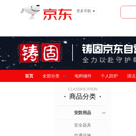
更多导航
服装城
食品
金融
首页
全部分类
电料辅件
个人防护
清洁
CLASSIFICATION
商品分类
安防用品
安全器具
交通设施