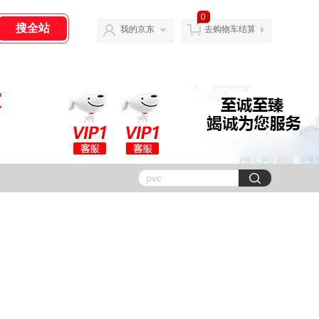
0
我的京东
去购物车结算