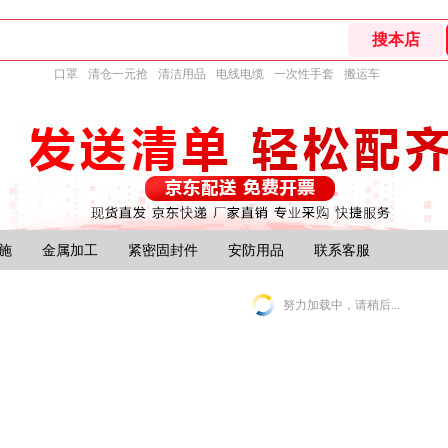
口罩
清仓一元抢
清洁用品
电线电缆
一次性手套
搬运车
施
金属加工
紧密固封件
安防用品
联系客服
努力加载中，请稍后...