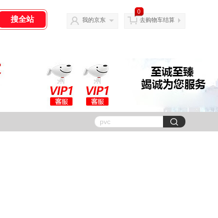
0
我的京东
去购物车结算