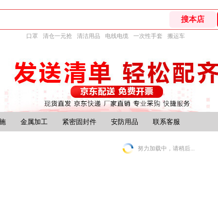
口罩
清仓一元抢
清洁用品
电线电缆
一次性手套
搬运车
施
金属加工
紧密固封件
安防用品
联系客服
努力加载中，请稍后...