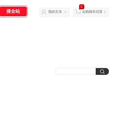
0
我的京东
去购物车结算