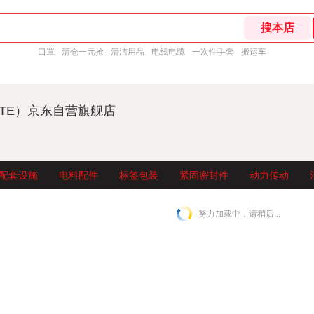
口罩
清仓一元抢
清洁用品
电线电缆
一次性手套
搬运车
UTE）京东自营旗舰店
配套设施
电料配件
标签包装
紧固密封件
动力传动
努力加载中，请稍后...