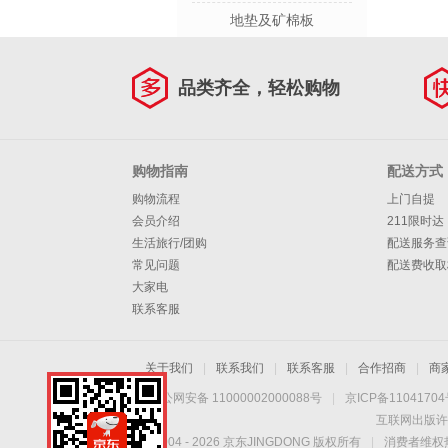
地垫及矿棉板
品类齐全，轻松购物
购物指南
配送方式
购物流程
上门自提
会员介绍
211限时达
生活旅行/团购
配送服务查
常见问题
配送费收取
大家电
联系客服
关于我们
|
联系我们
|
联系客服
|
合作招商
|
商
京公网安备 11000002000088号
|
京ICP备1104170
互联网出版许
Copyright © 2004 -
2026
京东JINGDONG 版权所有
|
消费者维权热