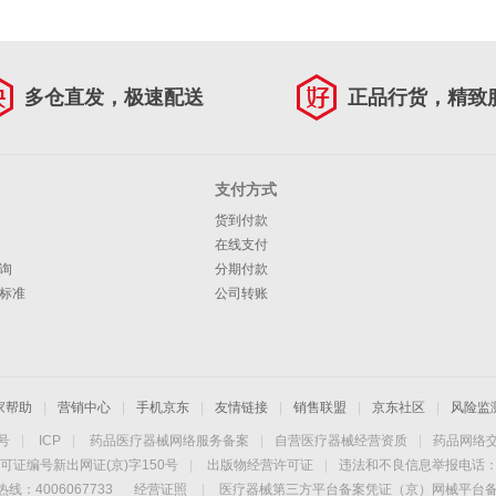
多仓直发，极速配送
正品行货，精致
支付方式
货到付款
在线支付
询
分期付款
标准
公司转账
家帮助
|
营销中心
|
手机京东
|
友情链接
|
销售联盟
|
京东社区
|
风险监
4号
|
ICP
|
药品医疗器械网络服务备案
|
自营医疗器械经营资质
|
药品网络
可证编号新出网证(京)字150号
|
出版物经营许可证
|
违法和不良信息举报电话：40
线：4006067733
经营证照
|
医疗器械第三方平台备案凭证（京）网械平台备字（