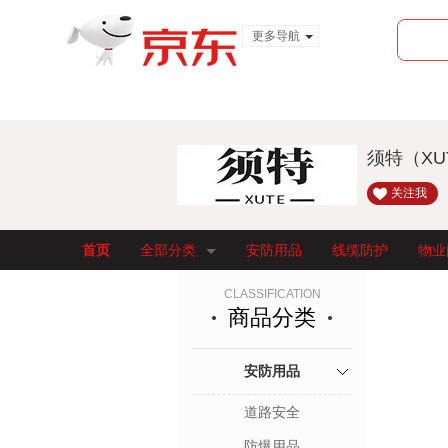
更多导航
服装城
食品
金融
须特（X
关注我
首页
全部分类
安防用品
线缆防护
物业
CLASSIFICATION
商品分类
安防用品
道路安全
防爆用品