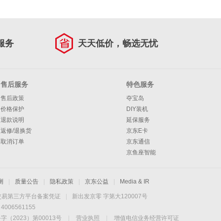
服务
天天低价，畅选无忧
售后服务
特色服务
售后政策
夺宝岛
价格保护
DIY装机
退款说明
延保服务
返修/退换货
京东E卡
取消订单
京东通信
京鱼座智能
测
|
质量公告
|
隐私政策
|
京东公益
|
Media & IR
交易第三方平台备案凭证
|
新出发京零 字第大120007号
06561155
2023）第00013号
|
营业执照
|
增值电信业务经营许可证