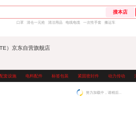
口罩
清仓一元抢
清洁用品
电线电缆
一次性手套
搬运车
UTE）京东自营旗舰店
配套设施
电料配件
标签包装
紧固密封件
动力传动
努力加载中，请稍后...