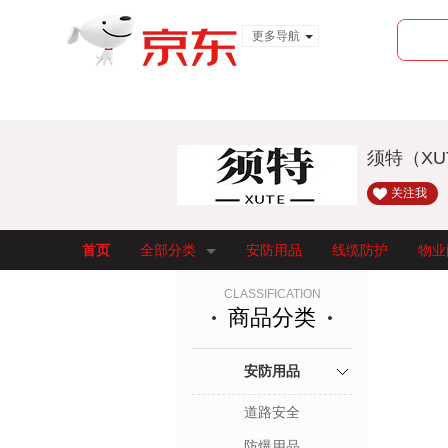
更多导航
服装城
食品
金融
须特（X
关注我
首页
全部分类
安防用品
线缆防护
物业
CLASSIFICATION
商品分类
安防用品
道路安全
防爆用品