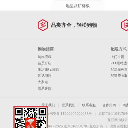
地垫及矿棉板
品类齐全，轻松购物
购物指南
配送方式
购物流程
上门自提
会员介绍
211限时达
生活旅行/团购
配送服务查
常见问题
配送费收取
大家电
联系客服
关于我们
|
联系我们
|
联系客服
|
合作招商
|
商
京公网安备 11000002000088号
|
京ICP备1104170
互联网出版许
Copyright © 2004 -
2026
京东JINGDONG 版权所有
|
消费者维权热