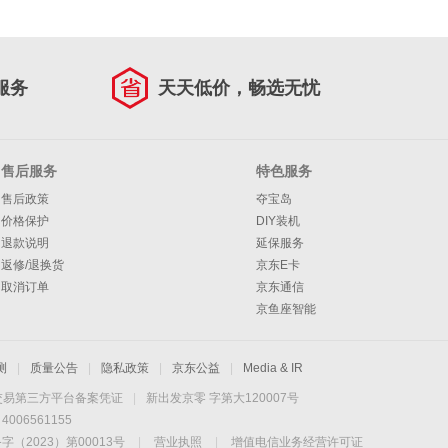
服务
天天低价，畅选无忧
售后服务
特色服务
售后政策
夺宝岛
价格保护
DIY装机
退款说明
延保服务
返修/退换货
京东E卡
取消订单
京东通信
京鱼座智能
测
|
质量公告
|
隐私政策
|
京东公益
|
Media & IR
交易第三方平台备案凭证
|
新出发京零 字第大120007号
06561155
2023）第00013号
|
营业执照
|
增值电信业务经营许可证