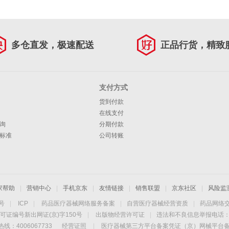
多仓直发，极速配送
正品行货，精致
支付方式
货到付款
在线支付
询
分期付款
标准
公司转账
家帮助
|
营销中心
|
手机京东
|
友情链接
|
销售联盟
|
京东社区
|
风险监
4号
|
ICP
|
药品医疗器械网络服务备案
|
自营医疗器械经营资质
|
药品网络
可证编号新出网证(京)字150号
|
出版物经营许可证
|
违法和不良信息举报电话：40
线：4006067733
经营证照
|
医疗器械第三方平台备案凭证（京）网械平台备字（