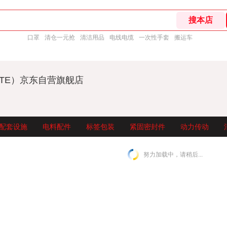
口罩
清仓一元抢
清洁用品
电线电缆
一次性手套
搬运车
UTE）京东自营旗舰店
配套设施
电料配件
标签包装
紧固密封件
动力传动
努力加载中，请稍后...