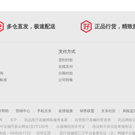
多仓直发，极速配送
正品行货，精致
支付方式
货到付款
在线支付
询
分期付款
标准
公司转账
家帮助
|
营销中心
|
手机京东
|
友情链接
|
销售联盟
|
京东社区
|
风险监
4号
|
ICP
|
药品医疗器械网络服务备案
|
自营医疗器械经营资质
|
药品网络
可证编号新出网证(京)字150号
|
出版物经营许可证
|
违法和不良信息举报电话：40
线：4006067733
经营证照
|
医疗器械第三方平台备案凭证（京）网械平台备字（