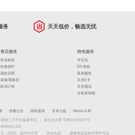
服务
天天低价，畅选无忧
售后服务
特色服务
售后政策
夺宝岛
价格保护
DIY装机
退款说明
延保服务
返修/退换货
京东E卡
取消订单
京东通信
京鱼座智能
测
|
质量公告
|
隐私政策
|
京东公益
|
Media & IR
交易第三方平台备案凭证
|
新出发京零 字第大120007号
06561155
2023）第00013号
|
营业执照
|
增值电信业务经营许可证