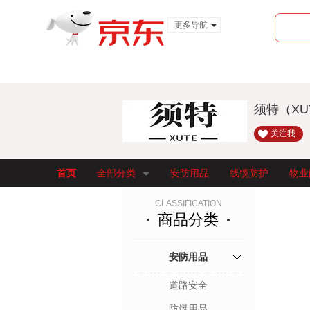
更多导航
服装城
食品
金融
须特（X
关注我
首页
全部分类
安防用品
线缆防护
物业
CLASSIFICATION
商品分类
安防用品
道路安全
防爆用品