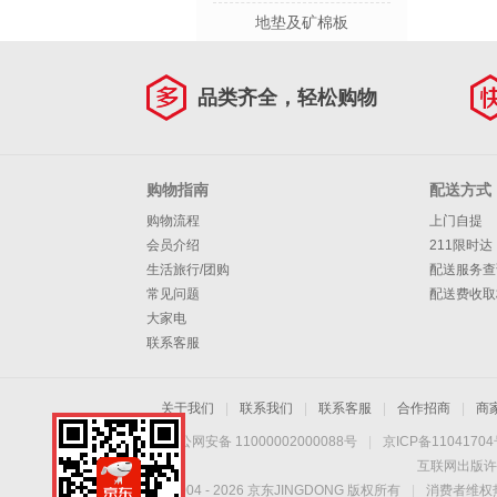
地垫及矿棉板
品类齐全，轻松购物
购物指南
配送方式
购物流程
上门自提
会员介绍
211限时达
生活旅行/团购
配送服务查
常见问题
配送费收取
大家电
联系客服
关于我们
|
联系我们
|
联系客服
|
合作招商
|
商
京公网安备 11000002000088号
|
京ICP备1104170
互联网出版许
Copyright © 2004 -
2026
京东JINGDONG 版权所有
|
消费者维权热