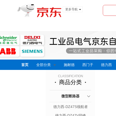
更多导航
服装城
食品
金融
首页
全部分类
施耐德
西门子
德力西
CLASSIFICATION
商品分类
微型断路器
德力西-DZ47S领航者
德力西-DZ47V登峰