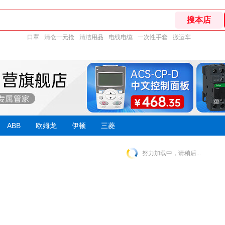
口罩
清仓一元抢
清洁用品
电线电缆
一次性手套
搬运车
ABB
欧姆龙
伊顿
三菱
努力加载中，请稍后...