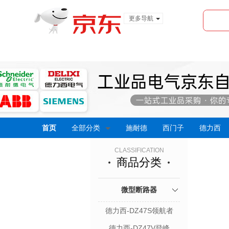
更多导航
服装城
食品
金融
首页
全部分类
施耐德
西门子
德力西
CLASSIFICATION
商品分类
微型断路器
德力西-DZ47S领航者
德力西-DZ47V登峰