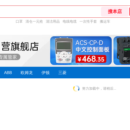
口罩
清仓一元抢
清洁用品
电线电缆
一次性手套
搬运车
ABB
欧姆龙
伊顿
三菱
努力加载中，请稍后...