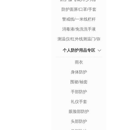
防护面屏/口罩/手套
警戒线/一米线栏杆
消毒液/免洗洗手液
测温仪/红外线测温门/弥
雾机
个人防护用品专区
雨衣
身体防护
围裙/袖套
手部防护
礼仪手套
眼脸部防护
头部防护