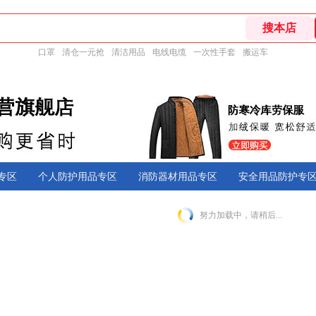
口罩
清仓一元抢
清洁用品
电线电缆
一次性手套
搬运车
专区
个人防护用品专区
消防器材用品专区
安全用品防护专
努力加载中，请稍后...