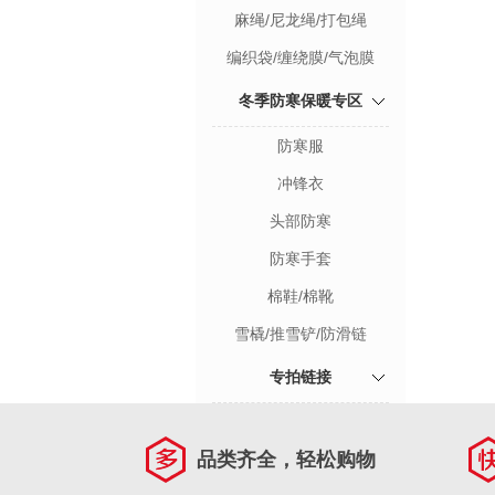
麻绳/尼龙绳/打包绳
编织袋/缠绕膜/气泡膜
冬季防寒保暖专区
防寒服
冲锋衣
头部防寒
防寒手套
棉鞋/棉靴
雪橇/推雪铲/防滑链
专拍链接
品类齐全，轻松购物