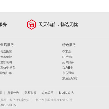
服务
天天低价，畅选无忧
售后服务
特色服务
售后政策
夺宝岛
价格保护
DIY装机
退款说明
延保服务
返修/退换货
京东E卡
取消订单
京东通信
京鱼座智能
测
|
质量公告
|
隐私政策
|
京东公益
|
Media & IR
交易第三方平台备案凭证
|
新出发京零 字第大120007号
06561155