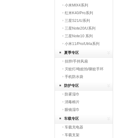
小米MIX4系列
红米K40/Pro系列
三星S21/U系列
三星Note20/U系列
三星Note10 系列
小米11/Pro/Utrla系列
夏季专区
挂脖/手持风扇
灭蚊灯/电蚊拍/驱蚊手环
手机防水袋
防护专区
防雾湿巾
消毒棉片
眼镜湿巾
车载专区
车载充电器
车载支架