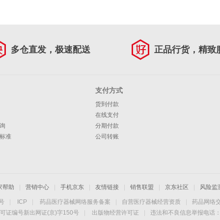
多仓直发，极速配送
正品行货，精致
支付方式
货到付款
在线支付
询
分期付款
标准
公司转账
家帮助
|
营销中心
|
手机京东
|
友情链接
|
销售联盟
|
京东社区
|
风险监
4号
|
ICP
|
药品医疗器械网络服务备案
|
自营医疗器械经营资质
|
药品网络
可证编号新出网证(京)字150号
|
出版物经营许可证
|
违法和不良信息举报电话：40