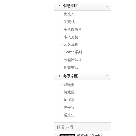
创意专区
抛光布
香薰机
手机散热器
懒人支架
蓝牙耳机
Switch系列
冰箱除味器
创意贴纸
冬季专区
取暖器
热水袋
加湿器
暖手宝
暖桌垫
销售排行