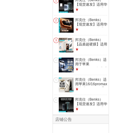
邦克仕（Benks）
1
【现货速发】适用华
为Pura X Max钢化
￥
膜Puraxmax典藏版
晶盾超硬膜高清耐磨
邦克仕（Benks）
2
防摔全屏保护膜镜头
【现货速发】适用华
膜 晶盾超硬AR增透
为Pura X Max钢化
￥
膜【Pura X Max】
膜Puraxmax典藏版
晶盾超硬膜高清耐磨
邦克仕（Benks）
3
防摔全屏保护膜镜头
【晶盾超硬膜】适用
膜 晶盾超硬AR增透
iphone17promax钢
￥
镜头膜【Pura X
化膜苹果17pro手机
Max】
膜iPhoneAir超抗摔
邦克仕（Benks）适
4
玻璃莫氏硬度5级钢
用于苹果
化膜 【AR抗反射增
15/15promax钢化膜
￥
透】超硬玻璃|莱茵
iphone15pro手机零
认证|透光率96%
感膜晶盾Lite高清防
邦克仕（Benks）适
iPho
5
窥蓝光贴膜 两片装
用苹果16/16promax
【冰晶超清款】全屏
钢化膜iphone16晶
￥
防爆丨听筒尘网
盾Lite手机膜零透膜
iPhone 15 Pro Max
Plus全屏15高清防
邦克仕（Benks）
6
窥 【冰晶超清款-2
【现货速发】适用华
片装】全屏防爆丨清
为Pura X Max钢化
￥
爽防指纹 iPhone 16
膜Puraxmax典藏版
Pro Max
晶盾超硬膜高清耐磨
店铺公告
防摔全屏保护膜镜头
膜 晶盾超硬防窥膜
【Pura X Max】