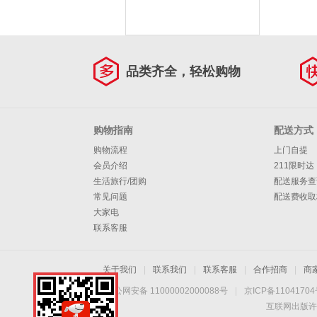
品类齐全，轻松购物
购物指南
配送方式
购物流程
上门自提
会员介绍
211限时达
生活旅行/团购
配送服务查
常见问题
配送费收取
大家电
联系客服
关于我们
|
联系我们
|
联系客服
|
合作招商
|
商
京公网安备 11000002000088号
|
京ICP备1104170
互联网出版许