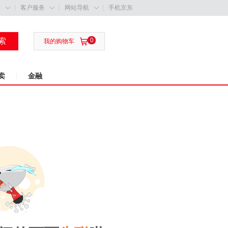
购
客户服务
网站导航
手机京东



索
0

我的购物车
卖
金融