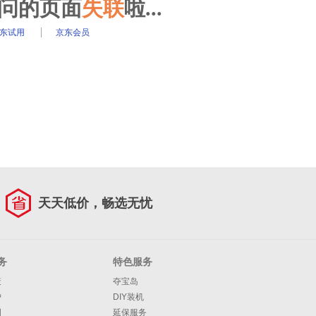
访问的页面
失联
啦...
东试用
京东会员
天天低价，畅选无忧
务
特色服务
策
夺宝岛
护
DIY装机
明
延保服务