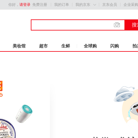
你好，
请登录
免费注册
我的订单
我的京东
京东会员
企业采

搜
美妆馆
超市
生鲜
全球购
闪购
拍