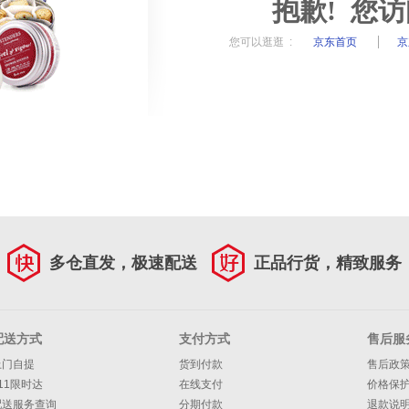
抱歉! 您
您可以逛逛 :
京东首页
京
多仓直发，极速配送
正品行货，精致服务
配送方式
支付方式
售后服
上门自提
货到付款
售后政
11限时达
在线支付
价格保
配送服务查询
分期付款
退款说