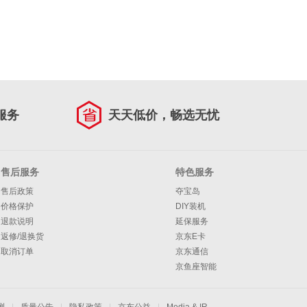
服务
天天低价，畅选无忧
售后服务
特色服务
售后政策
夺宝岛
价格保护
DIY装机
退款说明
延保服务
返修/退换货
京东E卡
取消订单
京东通信
京鱼座智能