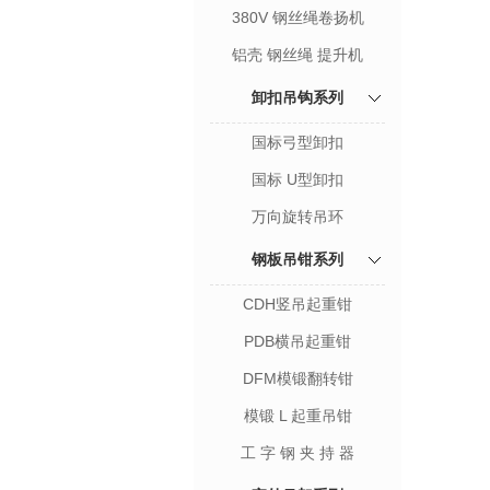
380V 钢丝绳卷扬机
铝壳 钢丝绳 提升机
卸扣吊钩系列
国标弓型卸扣
国标 U型卸扣
万向旋转吊环
钢板吊钳系列
CDH竖吊起重钳
PDB横吊起重钳
DFM模锻翻转钳
模锻 L 起重吊钳
工 字 钢 夹 持 器