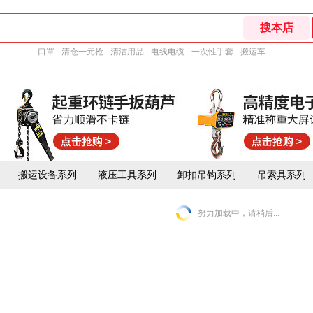
口罩
清仓一元抢
清洁用品
电线电缆
一次性手套
搬运车
搬运设备系列
液压工具系列
卸扣吊钩系列
吊索具系列
努力加载中，请稍后...