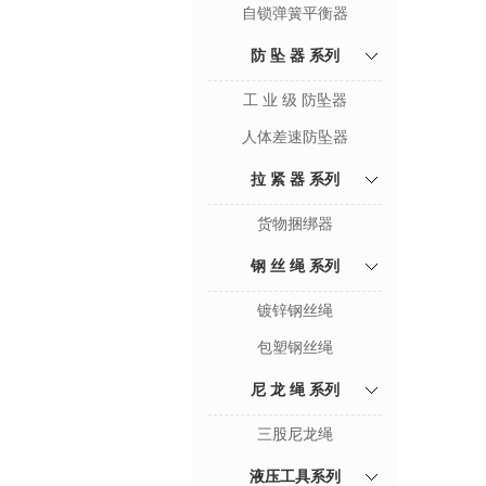
自锁弹簧平衡器
防 坠 器 系列
工 业 级 防坠器
人体差速防坠器
拉 紧 器 系列
货物捆绑器
钢 丝 绳 系列
镀锌钢丝绳
包塑钢丝绳
尼 龙 绳 系列
三股尼龙绳
液压工具系列