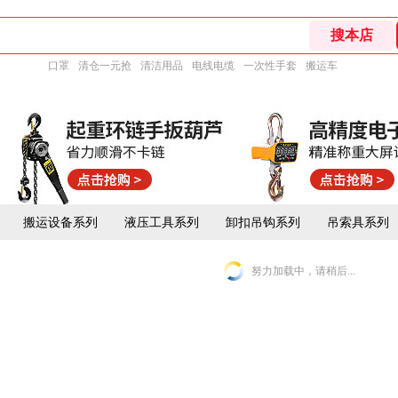
口罩
清仓一元抢
清洁用品
电线电缆
一次性手套
搬运车
搬运设备系列
液压工具系列
卸扣吊钩系列
吊索具系列
努力加载中，请稍后...