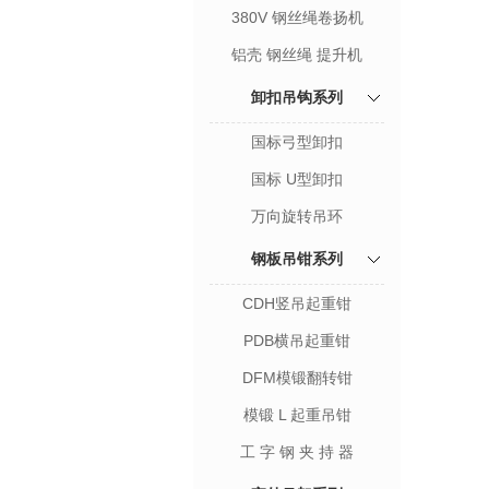
380V 钢丝绳卷扬机
铝壳 钢丝绳 提升机
卸扣吊钩系列
国标弓型卸扣
国标 U型卸扣
万向旋转吊环
钢板吊钳系列
CDH竖吊起重钳
PDB横吊起重钳
DFM模锻翻转钳
模锻 L 起重吊钳
工 字 钢 夹 持 器