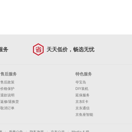
服务
天天低价，畅选无忧
售后服务
特色服务
售后政策
夺宝岛
价格保护
DIY装机
退款说明
延保服务
返修/退换货
京东E卡
取消订单
京东通信
京鱼座智能