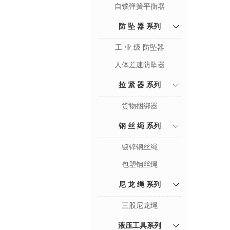
自锁弹簧平衡器
防 坠 器 系列
工 业 级 防坠器
人体差速防坠器
拉 紧 器 系列
货物捆绑器
钢 丝 绳 系列
镀锌钢丝绳
包塑钢丝绳
尼 龙 绳 系列
三股尼龙绳
液压工具系列