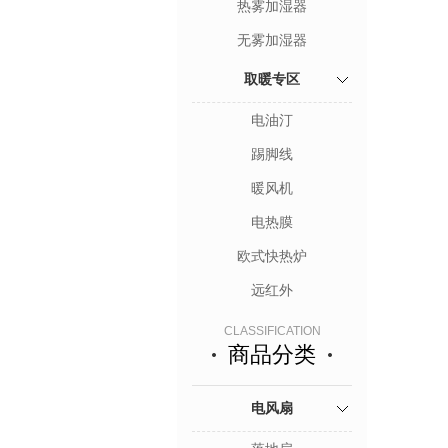
热雾加湿器
无雾加湿器
取暖专区
电油汀
踢脚线
暖风机
电热膜
欧式快热炉
远红外
CLASSIFICATION
商品分类
电风扇