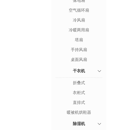
落地扇
空气循环扇
冷风扇
冷暖两用扇
塔扇
手持风扇
桌面风扇
干衣机
折叠式
衣柜式
直排式
暖被机烘鞋器
除湿机