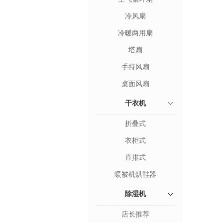
冷风扇
冷暖两用扇
塔扇
手持风扇
桌面风扇
干衣机
折叠式
衣柜式
直排式
暖被机烘鞋器
除湿机
店长推荐