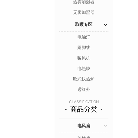
热雾加湿器
无雾加湿器
取暖专区
电油汀
踢脚线
暖风机
电热膜
欧式快热炉
远红外
CLASSIFICATION
商品分类
电风扇