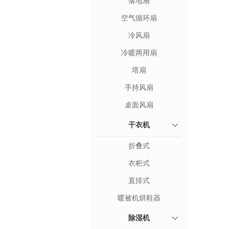
落地扇
空气循环扇
冷风扇
冷暖两用扇
塔扇
手持风扇
桌面风扇
干衣机
折叠式
衣柜式
直排式
暖被机烘鞋器
除湿机