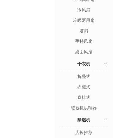
冷风扇
冷暖两用扇
塔扇
手持风扇
桌面风扇
干衣机
折叠式
衣柜式
直排式
暖被机烘鞋器
除湿机
店长推荐