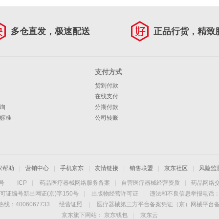
多仓直发，极速配送
正品行货，精致
支付方式
货到付款
在线支付
询
分期付款
标准
公司转账
家帮助
|
营销中心
|
手机京东
|
友情链接
|
销售联盟
|
京东社区
|
风险监
4号
|
ICP
|
药品医疗器械网络服务备案
|
自营医疗器械经营资质
|
药品网络
可证编号新出网证(京)字150号
|
出版物经营许可证
|
违法和不良信息举报电话：40
线：4006067733
经营证照
|
医疗器械第三方平台备案凭证（京）网械平台备字（
京东旗下网站：
京东钱包
|
京东云