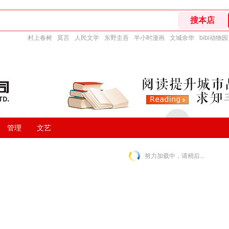
村上春树
莫言
人民文学
东野圭吾
半小时漫画
文城余华
bibi动物园
管理
文艺
努力加载中，请稍后...