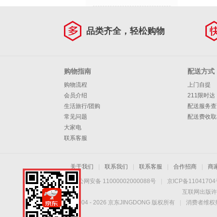
品类齐全，轻松购物
购物指南
配送方式
购物流程
上门自提
会员介绍
211限时达
生活旅行/团购
配送服务查
常见问题
配送费收取
大家电
联系客服
关于我们
|
联系我们
|
联系客服
|
合作招商
|
商
京公网安备 11000002000088号
|
京ICP备1104170
互联网出版许
Copyright © 2004 -
2026
京东JINGDONG 版权所有
|
消费者维权热