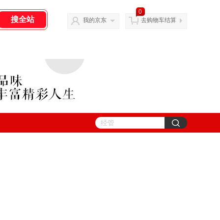
0
我的京东
去购物车结算