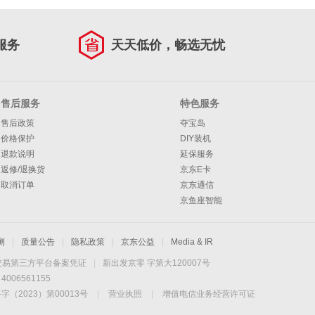
服务
天天低价，畅选无忧
售后服务
特色服务
售后政策
夺宝岛
价格保护
DIY装机
退款说明
延保服务
返修/退换货
京东E卡
取消订单
京东通信
京鱼座智能
测
|
质量公告
|
隐私政策
|
京东公益
|
Media & IR
交易第三方平台备案凭证
|
新出发京零 字第大120007号
06561155
2023）第00013号
|
营业执照
|
增值电信业务经营许可证