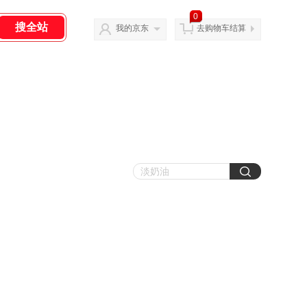
0
我的京东
去购物车结算