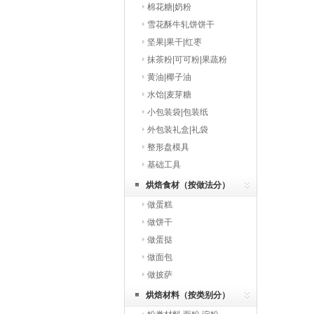
棉花糖|奶粉
雪花酥牛轧饼饼干
坚果|果干|红枣
抹茶粉|可可粉|果蔬粉
黄油|椰子油
水饴|麦芽糖
小包装袋|包装纸
外包装礼盒|礼袋
整形盘模具
基础工具
烘焙食材（按做法分）
做蛋糕
做饼干
做蛋挞
做面包
做披萨
烘焙材料（按类别分）