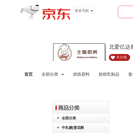
更多导航
服装城
食品
金融
北爱亿达
关注我
首页
全部分类
烘焙原料
烘焙乳制品
套
全部分类
牛轧糖|雪花酥