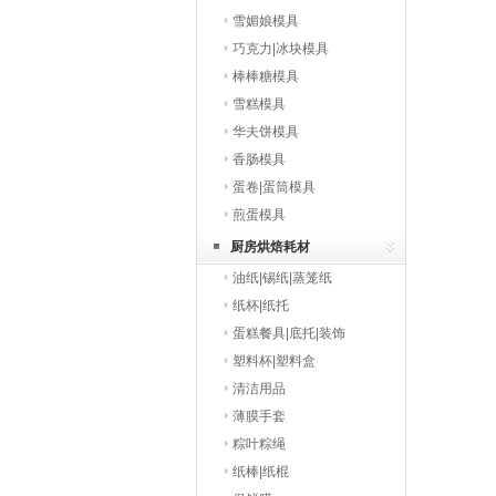
雪媚娘模具
巧克力|冰块模具
棒棒糖模具
雪糕模具
华夫饼模具
香肠模具
蛋卷|蛋筒模具
煎蛋模具
厨房烘焙耗材
油纸|锡纸|蒸笼纸
纸杯|纸托
蛋糕餐具|底托|装饰
塑料杯|塑料盒
清洁用品
薄膜手套
粽叶粽绳
纸棒|纸棍