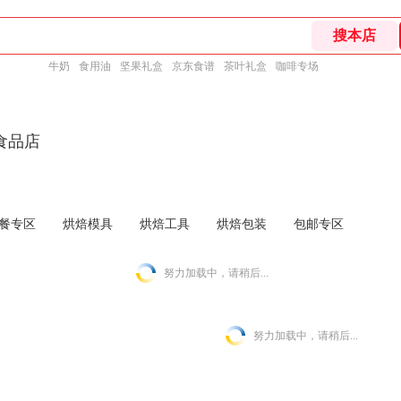
牛奶
食用油
坚果礼盒
京东食谱
茶叶礼盒
咖啡专场
食品店
餐专区
烘焙模具
烘焙工具
烘焙包装
包邮专区
努力加载中，请稍后...
努力加载中，请稍后...