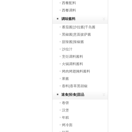
西餐配料
西餐调料
调味酱料
番茄酱|沙拉酱|千岛酱
黑椒酱|意面披萨酱
甜辣酱|辣椒酱
沙拉汁
烹饪调料酱料
火锅调料酱料
烤肉烤翅腌料酱料
果酱
香料|香草黑胡椒
速食|轻食|甜品
卷饼
汉堡
年糕
烤冷面