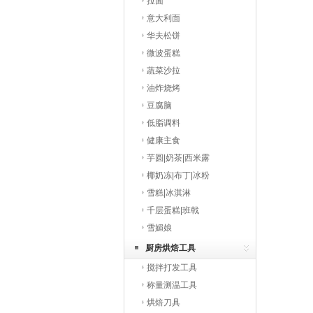
拉面
意大利面
华夫松饼
微波蛋糕
蔬菜沙拉
油炸烧烤
豆腐脑
低脂调料
健康主食
芋圆|奶茶|西米露
椰奶冻|布丁|冰粉
雪糕|冰淇淋
千层蛋糕|班戟
雪媚娘
厨房烘焙工具
搅拌打发工具
称量测温工具
烘焙刀具