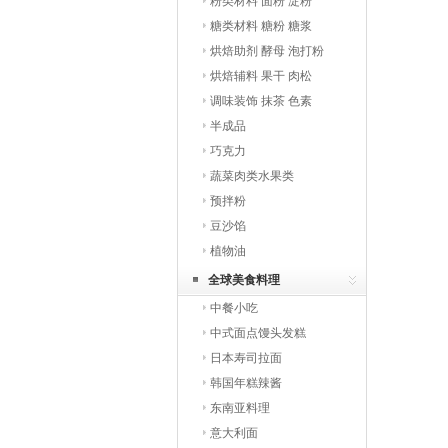
粉类材料 面粉 淀粉
糖类材料 糖粉 糖浆
烘焙助剂 酵母 泡打粉
烘焙辅料 果干 肉松
调味装饰 抹茶 色素
半成品
巧克力
蔬菜肉类水果类
预拌粉
豆沙馅
植物油
全球美食料理
中餐小吃
中式面点馒头发糕
日本寿司拉面
韩国年糕辣酱
东南亚料理
意大利面