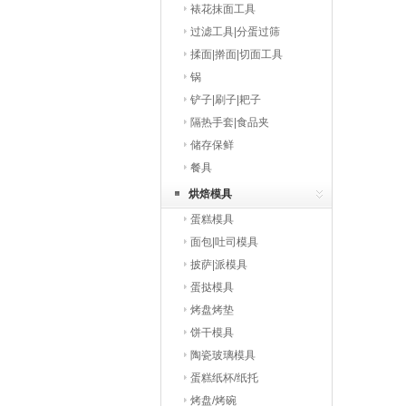
裱花抹面工具
过滤工具|分蛋过筛
揉面|擀面|切面工具
锅
铲子|刷子|耙子
隔热手套|食品夹
储存保鲜
餐具
烘焙模具
蛋糕模具
面包|吐司模具
披萨|派模具
蛋挞模具
烤盘烤垫
饼干模具
陶瓷玻璃模具
蛋糕纸杯/纸托
烤盘/烤碗