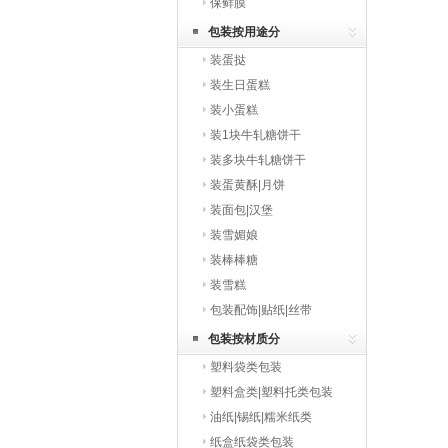
保鲜膜
包装按用途分
装蛋挞
装生日蛋糕
装小蛋糕
装1块牛轧糖饼干
装多块牛轧糖饼干
装蛋黄酥|月饼
装面包|汉堡
装雪媚娘
装棒棒糖
装雪糕
包装配饰|贴纸|丝带
包装按材质分
塑料袋类包装
塑料盒类|塑料托类包装
油纸|锡纸|糯米纸类
纸盒纸袋类包装