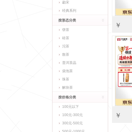
勐宋
经典系列
按形态分类
￥
饼茶
砖茶
沱茶
散茶
普洱茶晶
袋泡茶
珠茶
解块茶
按价格分类
100元以下
￥
100元-300元
300元-500元
500元-1000元