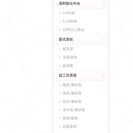
原料陈化年份
3-5年陈
5-10年陈
10年以上陈化
新式茶饮
柑普茶
花草袋泡
益原素
益工坊茶器
紫泥-紫砂壶
朱泥-紫砂壶
段泥-紫砂壶
清水泥-紫砂壶
茶杯/盖碗
品茗套组