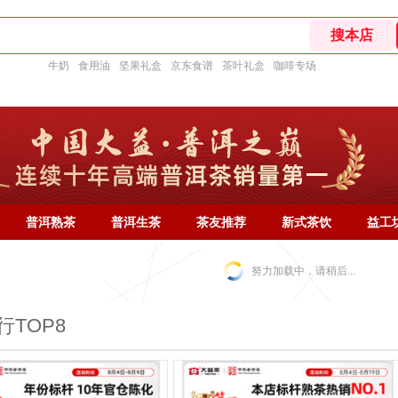
牛奶
食用油
坚果礼盒
京东食谱
茶叶礼盒
咖啡专场
普洱熟茶
普洱生茶
茶友推荐
新式茶饮
益工
努力加载中，请稍后...
行TOP8