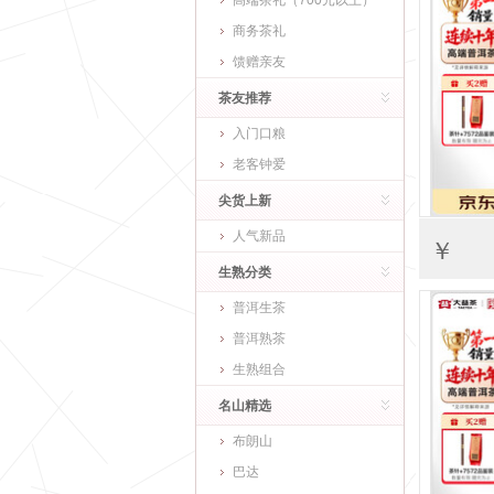
高端茶礼（700元以上）
商务茶礼
馈赠亲友
茶友推荐
入门口粮
老客钟爱
尖货上新
人气新品
￥
生熟分类
普洱生茶
普洱熟茶
生熟组合
名山精选
布朗山
巴达