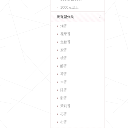
1000元以上
按香型分类
烟香
花果香
焦糖香
蜜香
糖香
醇香
荷香
木香
陈香
甜香
茉莉香
枣香
柑香