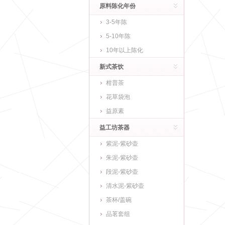
原料陈化年份
3-5年陈
5-10年陈
10年以上陈化
新式茶饮
柑普茶
花草袋泡
益原素
益工坊茶器
紫泥-紫砂壶
朱泥-紫砂壶
段泥-紫砂壶
清水泥-紫砂壶
茶杯/盖碗
品茗套组