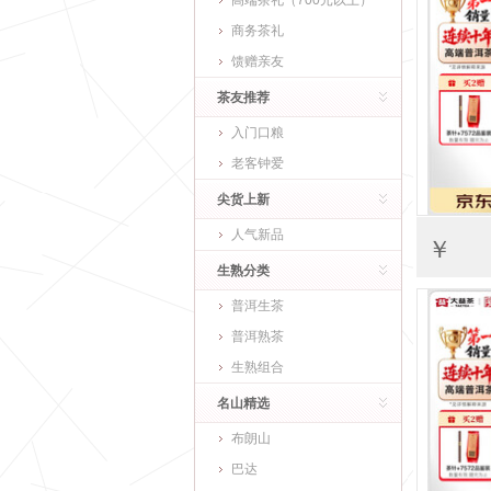
高端茶礼（700元以上）
商务茶礼
馈赠亲友
茶友推荐
入门口粮
老客钟爱
尖货上新
人气新品
￥
生熟分类
普洱生茶
普洱熟茶
生熟组合
名山精选
布朗山
巴达