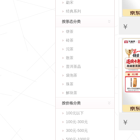
勐宋
经典系列
按形态分类
￥
饼茶
砖茶
沱茶
散茶
普洱茶晶
袋泡茶
珠茶
解块茶
按价格分类
100元以下
￥
100元-300元
300元-500元
500元-1000元