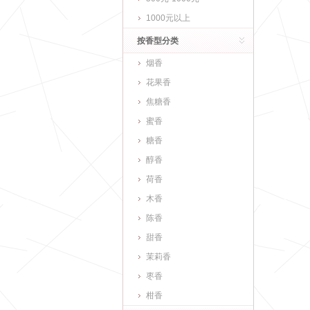
1000元以上
按香型分类
烟香
花果香
焦糖香
蜜香
糖香
醇香
荷香
木香
陈香
甜香
茉莉香
枣香
柑香