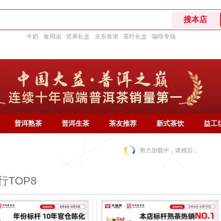
牛奶
食用油
坚果礼盒
京东食谱
茶叶礼盒
咖啡专场
普洱熟茶
普洱生茶
茶友推荐
新式茶饮
益工
努力加载中，请稍后...
行TOP8