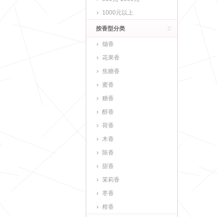
1000元以上
按香型分类
烟香
花果香
焦糖香
蜜香
糖香
醇香
荷香
木香
陈香
甜香
茉莉香
枣香
柑香