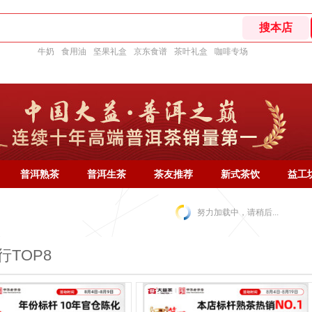
牛奶
食用油
坚果礼盒
京东食谱
茶叶礼盒
咖啡专场
普洱熟茶
普洱生茶
茶友推荐
新式茶饮
益工
努力加载中，请稍后...
行TOP8