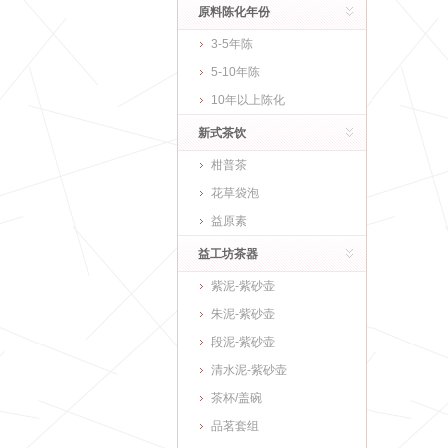
原料陈化年份
3-5年陈
5-10年陈
10年以上陈化
新式茶饮
柑普茶
花草袋泡
益原素
益工坊茶器
紫泥-紫砂壶
朱泥-紫砂壶
段泥-紫砂壶
清水泥-紫砂壶
茶杯/盖碗
品茗套组