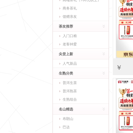
高端茶礼（700元以上）
商务茶礼
馈赠亲友
茶友推荐
入门口粮
老客钟爱
尖货上新
人气新品
￥
生熟分类
普洱生茶
普洱熟茶
生熟组合
名山精选
布朗山
巴达