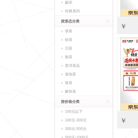
勐宋
经典系列
按形态分类
￥
饼茶
砖茶
沱茶
散茶
普洱茶晶
袋泡茶
珠茶
解块茶
按价格分类
100元以下
￥
100元-300元
300元-500元
500元-1000元