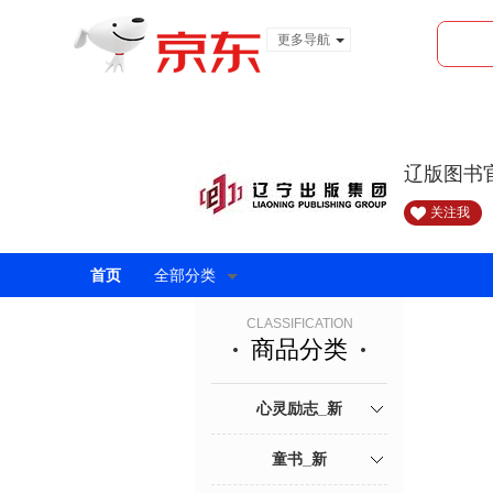
更多导航
服装城
食品
金融
辽版图书
关注我
首页
全部分类
CLASSIFICATION
商品分类
心灵励志_新
童书_新