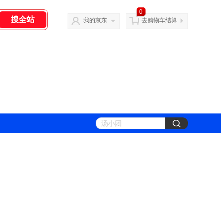
0
我的京东
去购物车结算