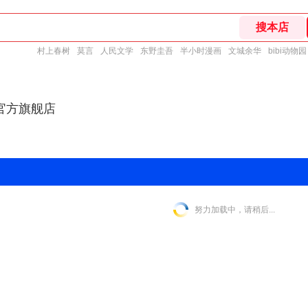
村上春树
莫言
人民文学
东野圭吾
半小时漫画
文城余华
bibi动物园
官方旗舰店
努力加载中，请稍后...