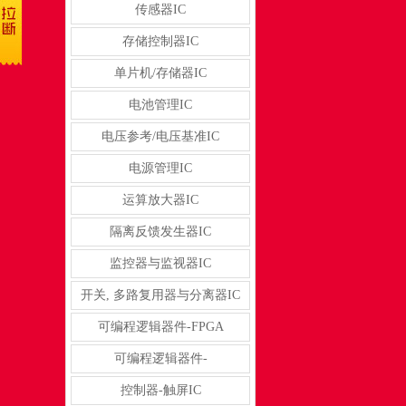
传感器IC
存储控制器IC
单片机/存储器IC
电池管理IC
电压参考/电压基准IC
电源管理IC
运算放大器IC
隔离反馈发生器IC
监控器与监视器IC
开关, 多路复用器与分离器IC
可编程逻辑器件-FPGA
可编程逻辑器件-
GAL/PAL/SPLD
控制器-触屏IC