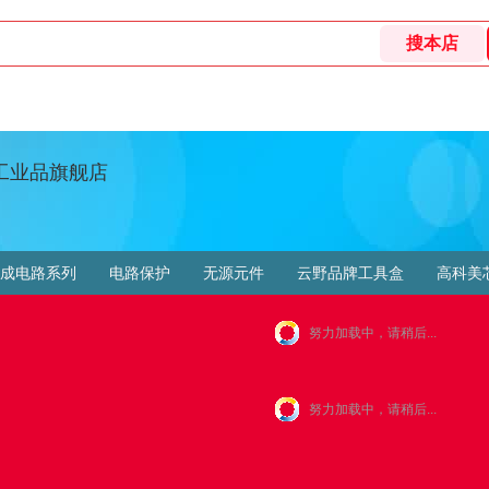
工业品旗舰店
集成电路系列
电路保护
无源元件
云野品牌工具盒
高科美
努力加载中，请稍后...
努力加载中，请稍后...