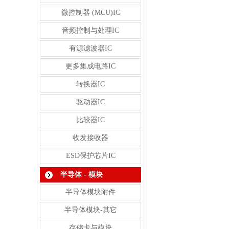
微控制器 (MCU)IC
音频控制与处理IC
有源滤波器IC
更多集成电路IC
转换器IC
驱动器IC
比较器IC
收发接收器
ESD保护芯片IC
半导体 - 模块
半导体模块附件
半导体模块-其它
存储卡与模块