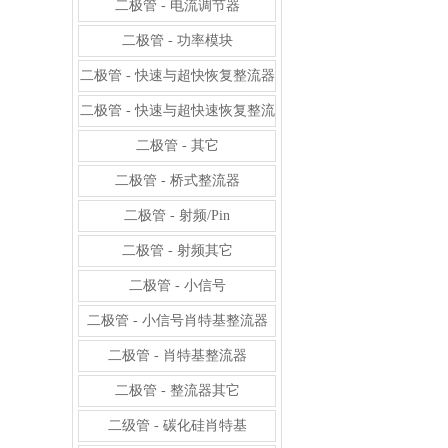
二极管 - 电流调节器
二极管 - 功率模块
二极管 - 快速与超快恢复整流器
(600V以上)
二极管 - 快速与超快速恢复整流
器 600V以下
二极管 - 其它
二极管 - 桥式整流器
二极管 - 射频/Pin
二极管 - 射频其它
二极管 - 小信号
二极管 - 小信号肖特基整流器
二极管 - 肖特基整流器
二极管 - 整流器其它
二级管 - 碳化硅肖特基