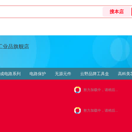
工业品旗舰店
集成电路系列
电路保护
无源元件
云野品牌工具盒
高科美
努力加载中，请稍后...
努力加载中，请稍后...