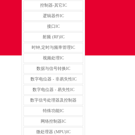
控制器-其它IC
逻辑器件IC
接口IC
射频 (RF)IC
时钟,定时与频率管理IC
视频处理IC
数据与信号转换IC
数字电位器 - 非易失性IC
数字电位器 - 易失性IC
数字信号处理器及控制器
特殊功能IC
网络控制器IC
微处理器 (MPU)IC