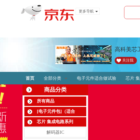
更多导航
服装城
食品
金融
高科美芯
关注我
首页
全部分类
电子元件适合做试验
芯片 
商品分类
所有商品
[电子元件包]（适合
做试验）
芯片 集成电路系列
解码器IC