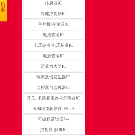
传感器IC
存储控制器IC
单片机/存储器IC
电池管理IC
电压参考/电压基准IC
电源管理IC
运算放大器IC
隔离反馈发生器IC
监控器与监视器IC
开关, 多路复用器与分离器IC
可编程逻辑器件-FPGA
可编程逻辑器件-
GAL/PAL/SPLD
控制器-触屏IC