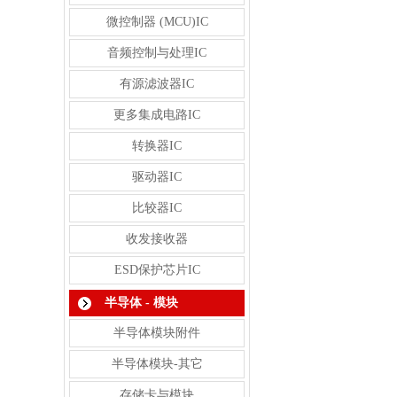
微控制器 (MCU)IC
音频控制与处理IC
有源滤波器IC
更多集成电路IC
转换器IC
驱动器IC
比较器IC
收发接收器
ESD保护芯片IC
半导体 - 模块
半导体模块附件
半导体模块-其它
存储卡与模块