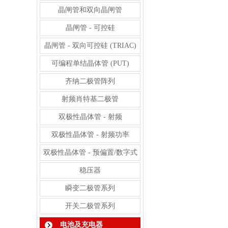
晶闸管和双向晶闸管
晶闸管 - 可控硅
晶闸管 - 双向可控硅 (TRIAC)
可编程单结晶体管 (PUT)
齐纳二极管阵列
射频肖特基二极管
双极性晶体管 - 射频
双极性晶体管 - 射频功率
双极性晶体管 - 预偏置/数字式
稳压器
瞬变二极管系列
开关二极管系列
电池及充电器