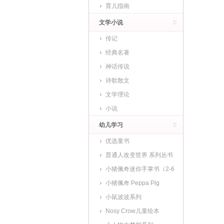
育儿指南
文学小说
传记
经典名著
神话传说
诗歌散文
文学理论
小说
幼儿学习
优选童书
普通人改变世界 系列丛书
小猪佩奇迷你手掌书（2-6
岁)
小猪佩奇 Peppa Pig
小鼠波波系列
Nosy Crow儿童绘本