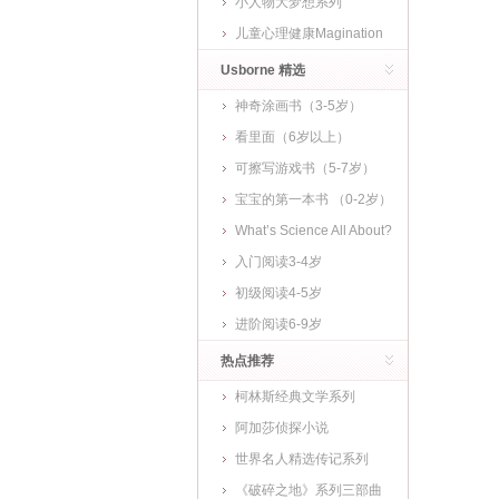
小人物大梦想系列
儿童心理健康Magination
Press
Usborne 精选
神奇涂画书（3-5岁）
看里面（6岁以上）
可擦写游戏书（5-7岁）
宝宝的第一本书 （0-2岁）
What’s Science All About?
入门阅读3-4岁
初级阅读4-5岁
进阶阅读6-9岁
热点推荐
柯林斯经典文学系列
阿加莎侦探小说
世界名人精选传记系列
《破碎之地》系列三部曲