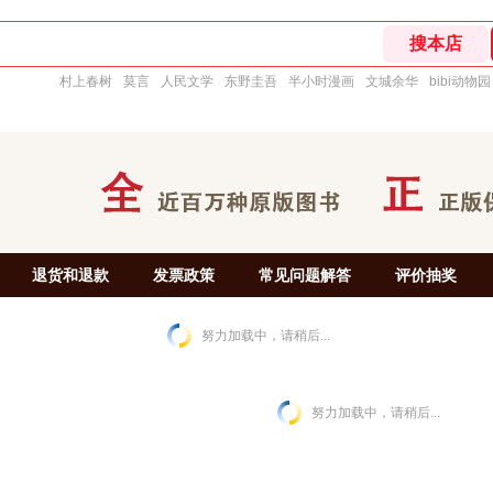
村上春树
莫言
人民文学
东野圭吾
半小时漫画
文城余华
bibi动物园
退货和退款
发票政策
常见问题解答
评价抽奖
努力加载中，请稍后...
努力加载中，请稍后...