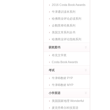
2016 Costa Book Awards
牛津通识读本系列
哈佛商业评论必读系列
企鹅黑脊经典系列
美国文库系列丛书
哈佛商业评论指南系列
获奖图书
布克文学奖
Costa Book Awards
考试
牛津IB教材 PYP
牛津IB教材 MYP
小学英语
美国国家地理 Wonderful
World
麦克劳希尔科技英语