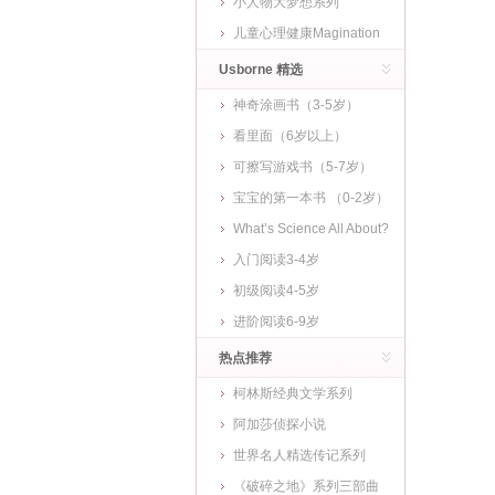
小人物大梦想系列
儿童心理健康Magination
Press
Usborne 精选
神奇涂画书（3-5岁）
看里面（6岁以上）
可擦写游戏书（5-7岁）
宝宝的第一本书 （0-2岁）
What’s Science All About?
入门阅读3-4岁
初级阅读4-5岁
进阶阅读6-9岁
热点推荐
柯林斯经典文学系列
阿加莎侦探小说
世界名人精选传记系列
《破碎之地》系列三部曲