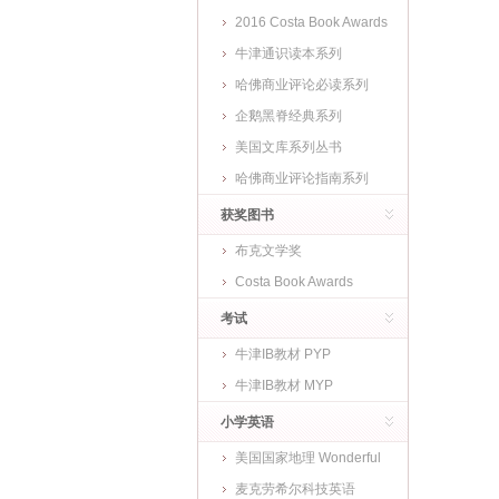
2016 Costa Book Awards
牛津通识读本系列
哈佛商业评论必读系列
企鹅黑脊经典系列
美国文库系列丛书
哈佛商业评论指南系列
获奖图书
布克文学奖
Costa Book Awards
考试
牛津IB教材 PYP
牛津IB教材 MYP
小学英语
美国国家地理 Wonderful
World
麦克劳希尔科技英语