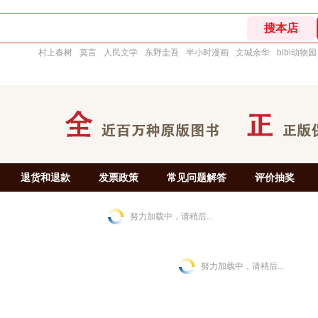
村上春树
莫言
人民文学
东野圭吾
半小时漫画
文城余华
bibi动物园
退货和退款
发票政策
常见问题解答
评价抽奖
努力加载中，请稍后...
努力加载中，请稍后...